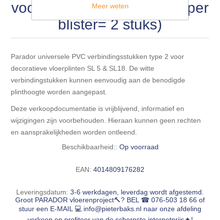
Blokhut opties
voor plinten SL 5 & SL 18 (per
Meer weten
Scheepsbodem vloeren o.a. laminaat &
Gevelbekleding NORDHIIL® fijn diep zwart hout voor
houtlamelparket
Luxe massief houten wandbekleding
blister= 2 stuks)
prachtige gevels!
Blokhut opbouwservice
Ondervloeren/toebehoren voor laminaat & lamel en
Lijstwerk & Profielen en toebehoren
Gevelbekleding Fazawood
fineerparket
Parador universele PVC verbindingsstukken type 2 voor
decoratieve vloerplinten SL 5 & SL18. De witte
verbindingstukken kunnen eenvoudig aan de benodigde
Gevelbekleding Woodritch
Ondervloeren/toebehoren voor SPC vinyl vloeren
plinthoogte worden aangepast.
Gevelbekleding sioo:x & radiata-pine vulcan concept
Deze verkoopdocumentatie is vrijblijvend, informatief en
Plinten
wijzigingen zijn voorbehouden. Hieraan kunnen geen rechten
en aansprakelijkheden worden ontleend.
Gevel-en dakrand bekleding Novalit outdoor® made by
Aluminium profielen
SK Stemid kunststoffen
Beschikbaarheid::
Op voorraad
Vloeren legservice door professionals
EAN:
4014809176282
Gevelbekleding HDM outdoor ® weersbestendige
massief click 'N screw gevelpanelen
Leveringsdatum:
3-6 werkdagen, leverdag wordt afgestemd.
Groot PARADOR vloerenproject🔨? BEL ☎ 076-503 18 66 of
stuur een E-MAIL 💻
info@pieterbaks.nl
naar onze afdeling
Toebehoren voor gevelbekleding
verkoop en profiteer van de scherpste internetprijs🔥!