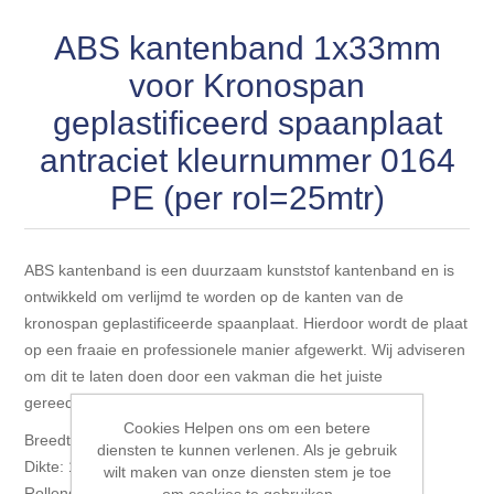
Blokhut opties
Scheepsbodem vloeren o.a. laminaat &
Gevelbekleding NORDHIIL® fijn diep zwart hout voor
ABS kantenband 1x33mm
houtlamelparket
Luxe massief houten wandbekleding
prachtige gevels!
Blokhut opbouwservice
voor Kronospan
Ondervloeren/toebehoren voor laminaat & lamel en
Lijstwerk & Profielen en toebehoren
geplastificeerd spaanplaat
Gevelbekleding Fazawood
fineerparket
antraciet kleurnummer 0164
Gevelbekleding Woodritch
Ondervloeren/toebehoren voor SPC vinyl vloeren
PE (per rol=25mtr)
Gevelbekleding sioo:x & radiata-pine vulcan concept
Plinten
ABS kantenband is een duurzaam kunststof kantenband en is
ontwikkeld om verlijmd te worden op de kanten van de
Gevel-en dakrand bekleding Novalit outdoor® made by
Aluminium profielen
kronospan geplastificeerde spaanplaat. Hierdoor wordt de plaat
SK Stemid kunststoffen
op een fraaie en professionele manier afgewerkt. Wij adviseren
Vloeren legservice door professionals
om dit te laten doen door een vakman die het juiste
Gevelbekleding HDM outdoor ® weersbestendige
gereedschap en lijm voorhanden heeft.
massief click 'N screw gevelpanelen
Cookies Helpen ons om een betere
Breedte: 33mm
diensten te kunnen verlenen. Als je gebruik
Dikte: 1mm
wilt maken van onze diensten stem je toe
Toebehoren voor gevelbekleding
Rollengte: 25mtr
om cookies te gebruiken