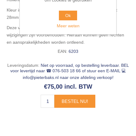
Kleur is passend bij kronospan geplastificeerd spaanplaat
Ok
28mm color antraciet (kleurnummer: U164 pe).
Meer weten
Deze verkoopdocumentatie is vrijblijvend, informatief en
wijzigingen zijn voorbehouden. Hieraan kunnen geen rechten
en aansprakelijkheden worden ontleend.
EAN:
6203
Leveringsdatum:
Niet op voorraad, op bestelling leverbaar. BEL
voor levertijd naar ☎ 076-503 18 66 of stuur een E-MAIL 💻
info@pieterbaks.nl
naar onze afdeling verkoop!
€75,00 incl. BTW
BESTEL NU!