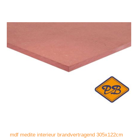
mdf medite interieur brandvertragend 305x122cm