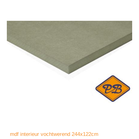
mdf interieur vochtwerend 244x122cm