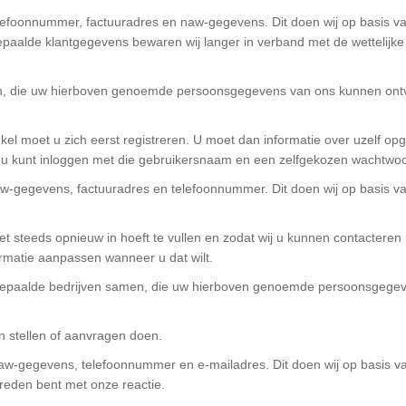
telefoonnummer, factuuradres en naw-gegevens. Dit doen wij op basis 
Bepaalde klantgegevens bewaren wij langer in verband met de wettelijke 
n, die uw hierboven genoemde persoonsgegevens van ons kunnen ont
el moet u zich eerst registreren. U moet dan informatie over uzelf o
u kunt inloggen met die gebruikersnaam en een zelfgekozen wachtwoo
naw-gegevens, factuuradres en telefoonnummer. Dit doen wij op basis 
et steeds opnieuw in hoeft te vullen en zodat wij u kunnen contacteren 
rmatie aanpassen wanneer u dat wilt.
epaalde bedrijven samen, die uw hierboven genoemde persoonsgege
n stellen of aanvragen doen.
 naw-gegevens, telefoonnummer en e-mailadres. Dit doen wij op basis 
vreden bent met onze reactie.