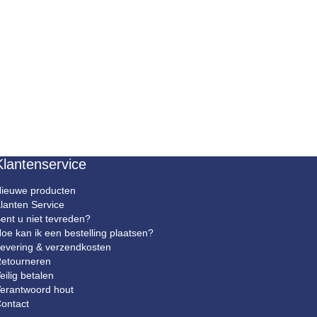
Klantenservice
ieuwe producten
lanten Service
ent u niet tevreden?
oe kan ik een bestelling plaatsen?
evering & verzendkosten
etourneren
eilig betalen
erantwoord hout
ontact