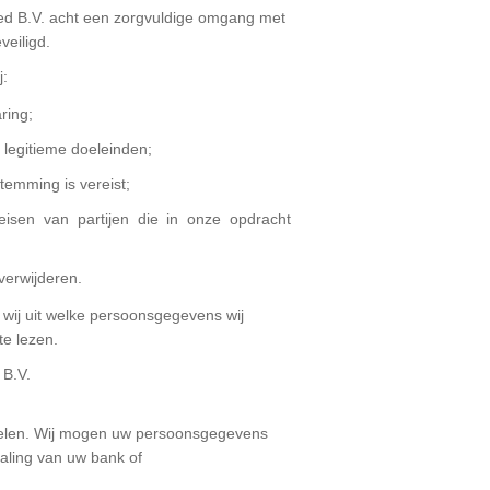
ed B.V. acht een zorgvuldige omgang met
eiligd.
j:
ring;
 legitieme doeleinden;
emming is vereist;
en van partijen die in onze opdracht
verwijderen.
 wij uit welke persoonsgegevens wij
te lezen.
 B.V.
ndelen. Wij mogen uw persoonsgegevens
taling van uw bank of