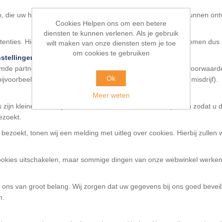
n, die uw hierboven genoemde persoonsgegevens van ons kunnen ont
Cookies Helpen ons om een betere
diensten te kunnen verlenen. Als je gebruik
nties. Hierbij houden we geen persoonsgegevens bij, we komen dus ook
wilt maken van onze diensten stem je toe
om cookies te gebruiken
nstellingen
mde partners, geven wij uw persoonsgegevens onder geen voorwaarde a
Ok
 (bijvoorbeeld als de politie dat eist bij een vermoeden van een misdrijf).
Meer weten
zijn kleine bestandjes waar we informatie in kunnen opslaan zodat u di
ezoekt.
bezoekt, tonen wij een melding met uitleg over cookies. Hierbij zulle
cookies uitschakelen, maar sommige dingen van onze webwinkel werken
ons van groot belang. Wij zorgen dat uw gegevens bij ons goed beveili
n.