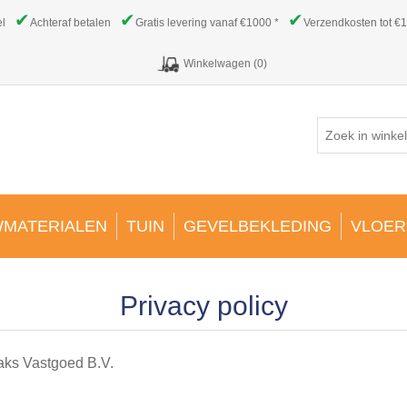
✔
✔
✔
el
Achteraf betalen
Gratis levering vanaf €1000 *
Verzendkosten tot €1
Winkelwagen
(0)
MATERIALEN
TUIN
GEVELBEKLEDING
VLOER
Privacy policy
Baks Vastgoed B.V.