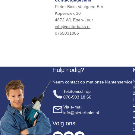
Contactgegevens
Pieter Baks Vastgoed B.V.
Koperwiek 30
4872 WL Etten-Leur
info@pieterbaks.nl
0765031866
Hulp nodig?
N
Neem contact op met onze klantenservice
K
Telefonisch op
B
076-503 18 66
H
L
Via e-mail
R
info@pieterbaks.nl
V
Volg ons
V
C