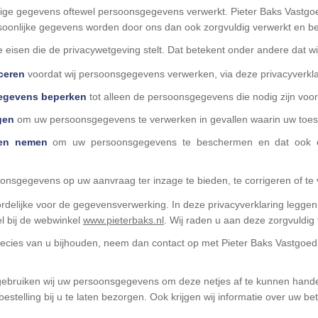
ige gegevens oftewel persoonsgegevens verwerkt. Pieter Baks Vastgo
oonlijke gegevens worden door ons dan ook zorgvuldig verwerkt en bev
 eisen die de privacywetgeving stelt. Dat betekent onder andere dat wi
iceren
voordat wij persoonsgegevens verwerken, via deze privacyverkla
egevens beperken
tot alleen de persoonsgegevens die nodig zijn voor
gen
om uw persoonsgegevens te verwerken in gevallen waarin uw toest
len nemen
om uw persoonsgegevens te beschermen en dat ook eis
nsgegevens op uw aanvraag ter inzage te bieden, te corrigeren of te 
rdelijke voor de gegevensverwerking. In deze privacyverklaring leggen
l bij de webwinkel
www.pieterbaks.nl
. Wij raden u aan deze zorgvuldig 
precies van u bijhouden, neem dan contact op met Pieter Baks Vastgoed
t, gebruiken wij uw persoonsgegevens om deze netjes af te kunnen ha
telling bij u te laten bezorgen. Ook krijgen wij informatie over uw be