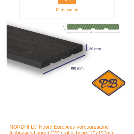
Meer weten
NORDHIIL® Noord Europees verduurzaamd
fijnbezaagd vuren O/S profiel board 20x190mm