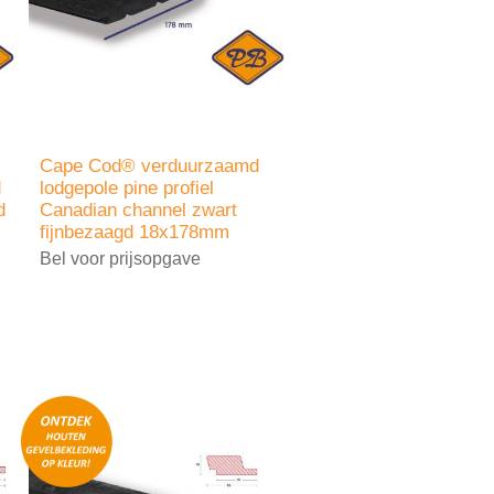
Cape Cod® verduurzaamd
d
lodgepole pine profiel
d
Canadian channel zwart
fijnbezaagd 18x178mm
Bel voor prijsopgave