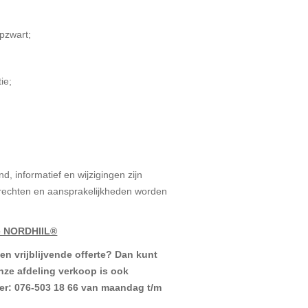
epzwart;
ie;
d, informatief en wijzigingen zijn
echten en aansprakelijkheden worden
e NORDHIIL®
en vrijblijvende offerte? Dan kunt
ze afdeling verkoop is ook
er: 076-503 18 66 van maandag t/m