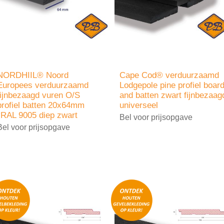
NORDHIIL® Noord
Cape Cod® verduurzaamd
Europees verduurzaamd
Lodgepole pine profiel boar
fijnbezaagd vuren O/S
and batten zwart fijnbezaag
profiel batten 20x64mm
universeel
*RAL 9005 diep zwart
Bel voor prijsopgave
Bel voor prijsopgave