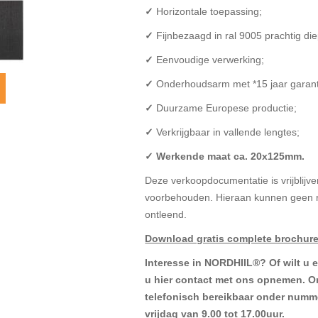
✓
Horizontale toepassing;
✓
Fijnbezaagd in ral 9005 prachtig di
✓
Eenvoudige verwerking;
✓
Onderhoudsarm met *15 jaar garant
✓
Duurzame Europese productie;
✓
Verkrijgbaar in vallende lengtes;
✓ Werkende maat ca. 20x125mm.
Deze verkoopdocumentatie is vrijblijven
voorbehouden. Hieraan kunnen geen r
ontleend.
Download gratis complete brochur
Interesse in NORDHIIL®? Of wilt u e
u
hier
contact met ons opnemen. On
telefonisch bereikbaar onder numm
vrijdag van 9.00 tot 17.00uur.