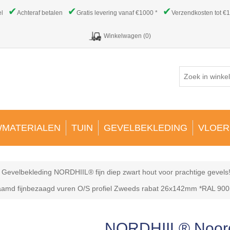
✔
✔
✔
el
Achteraf betalen
Gratis levering vanaf €1000 *
Verzendkosten tot €1
Winkelwagen
(0)
MATERIALEN
TUIN
GEVELBEKLEDING
VLOER
Gevelbekleding NORDHIIL® fijn diep zwart hout voor prachtige gevels
md fijnbezaagd vuren O/S profiel Zweeds rabat 26x142mm *RAL 9005
NORDHIIL® Noor