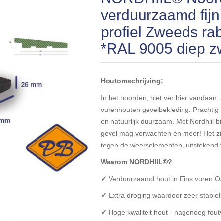
verduurzaamd fij
profiel Zweeds r
*RAL 9005 diep z
Houtomschrijving:
In het noorden, niet ver hier vandaan,
vurenhouten gevelbekleding. Prachtig 
en natuurlijk duurzaam. Met Nordhiil 
gevel mag verwachten én meer! Het ziet
tegen de weerselementen, uitstekend 
Waarom NORDHIIL®?
✓
Verduurzaamd hout in Fins vuren O/S
✓
Extra droging waardoor zeer stabiel
✓
Hoge kwaliteit hout - nagenoeg foutv