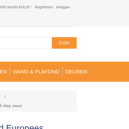
000 slechts €49,50 *
Registreren
Inloggen
ZOEK
EN
WAND & PLAFOND
DEUREN
!
/
 diep zwart
d Europees