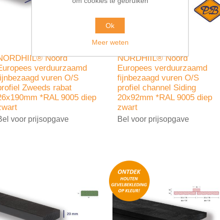
om cookies te gebruiken
Ok
Meer weten
NORDHIIL® Noord
NORDHIIL® Noord
Europees verduurzaamd
Europees verduurzaamd
fijnbezaagd vuren O/S
fijnbezaagd vuren O/S
profiel Zweeds rabat
profiel channel Siding
26x190mm *RAL 9005 diep
20x92mm *RAL 9005 diep
zwart
zwart
Bel voor prijsopgave
Bel voor prijsopgave