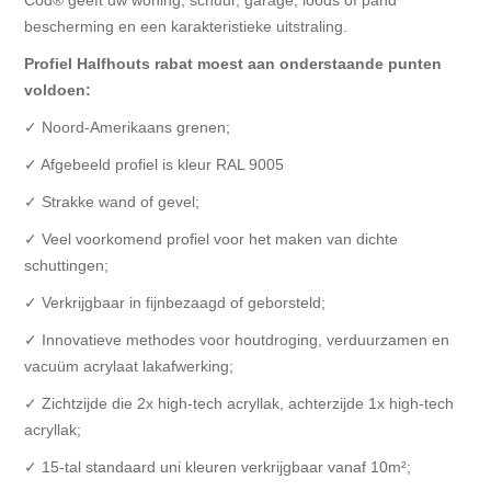
Cod® geeft uw woning, schuur, garage, loods of pand
bescherming en een karakteristieke uitstraling.
Profiel Halfhouts rabat moest aan onderstaande punten
voldoen:
✓ Noord-Amerikaans grenen;
✓ Afgebeeld profiel is kleur RAL 9005
✓ Strakke wand of gevel;
✓ Veel voorkomend profiel voor het maken van dichte
schuttingen;
✓ Verkrijgbaar in fijnbezaagd of geborsteld;
✓ Innovatieve methodes voor houtdroging, verduurzamen en
vacuüm acrylaat lakafwerking;
✓ Zichtzijde die 2x high-tech acryllak, achterzijde 1x high-tech
acryllak;
✓ 15-tal standaard uni kleuren verkrijgbaar vanaf 10m²;