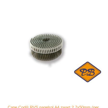
Cape Cod® RVS nagelrol A4 zwart 2.7x50mm (per