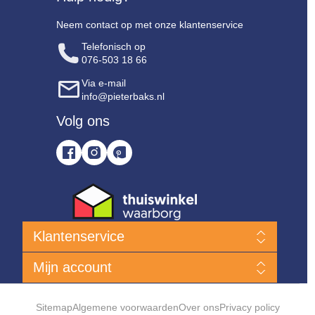
Neem contact op met onze klantenservice
Telefonisch op
076-503 18 66
Via e-mail
info@pieterbaks.nl
Volg ons
Klantenservice
Nieuwe producten
Mijn account
Klanten Service
Bent u niet tevreden?
Mijn account
Hoe kan ik een bestelling plaatsen?
Bestellingen
Sitemap
Algemene voorwaarden
Over ons
Privacy policy
Levering & verzendkosten