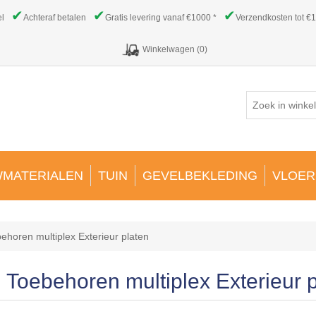
✔
✔
✔
el
Achteraf betalen
Gratis levering vanaf €1000 *
Verzendkosten tot €1
Winkelwagen
(0)
MATERIALEN
TUIN
GEVELBEKLEDING
VLOER
ehoren multiplex Exterieur platen
Toebehoren multiplex Exterieur 