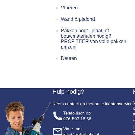
Vloeren
Wand & plafond
Pakken hout-, plaat- of
bouwmaterialen nodig?
PROFITEER van volle pakken
prijzen!
Deuren
Hulp nodig?
N
Neem contact op met onze klantenservice
K
Telefonisch op
B
076-503 18 66
H
L
Via e-mail
R
info@pieterbaks.nl