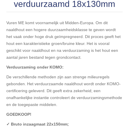
Blokhut opties
verduurzaamd 18x130mm
Scheepsbodem vloeren o.a. laminaat &
Gevelbekleding NORDHIIL® fijn diep zwart hout voor
houtlamelparket
Luxe massief houten wandbekleding
prachtige gevels!
Blokhut opbouwservice
Vuren ME komt voornamelijk uit Midden-Europa. Om dit
Ondervloeren/toebehoren voor laminaat & lamel en
Lijstwerk & Profielen en toebehoren
naaldhout een hogere duurzaamheidsklasse te geven wordt
Gevelbekleding Fazawood
fineerparket
het vaak onder hoge druk geïmpregneerd. Dit proces geeft het
hout een karakteristieke groen/bruine kleur. Het is vooral
Gevelbekleding Woodritch
Ondervloeren/toebehoren voor SPC vinyl vloeren
geschikt voor naaldhout en na verduurzaming is het hout een
aantal jaren bestand tegen grondcontact.
Gevelbekleding sioo:x & radiata-pine vulcan concept
Plinten
Verduurzaming onder KOMO:
De verschillende methoden zijn aan strenge milieuregels
Gevel-en dakrand bekleding Novalit outdoor® made by
Aluminium profielen
gebonden. Het verduurzaamde naaldhout wordt onder KOMO-
SK Stemid kunststoffen
certificering geleverd. Dit geeft extra zekerheid; een
Vloeren legservice door professionals
onafhankelijke instantie controleert de verduurzamingsmethode
Gevelbekleding HDM outdoor ® weersbestendige
en de toegepaste middelen.
massief click 'N screw gevelpanelen
GOEDKOOP!
Toebehoren voor gevelbekleding
✓ Bruto inzaagmaat 22x150mm;