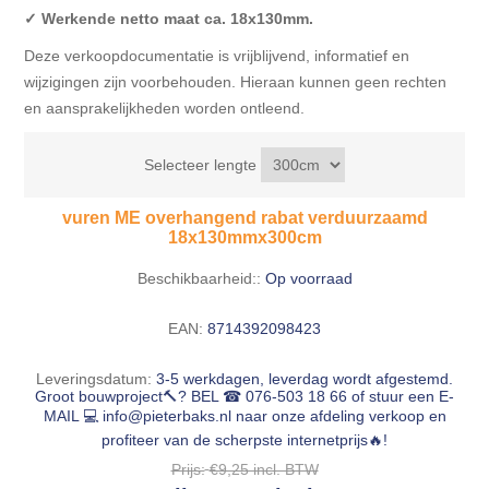
✓ Werkende netto maat ca. 18x130mm.
Deze verkoopdocumentatie is vrijblijvend, informatief en
wijzigingen zijn voorbehouden. Hieraan kunnen geen rechten
en aansprakelijkheden worden ontleend.
Selecteer lengte
vuren ME overhangend rabat verduurzaamd
18x130mmx300cm
Beschikbaarheid::
Op voorraad
EAN:
8714392098423
Leveringsdatum:
3-5 werkdagen, leverdag wordt afgestemd.
Groot bouwproject🔨? BEL ☎ 076-503 18 66 of stuur een E-
MAIL 💻
info@pieterbaks.nl
naar onze afdeling verkoop en
profiteer van de scherpste internetprijs🔥!
Prijs:
€9,25 incl. BTW