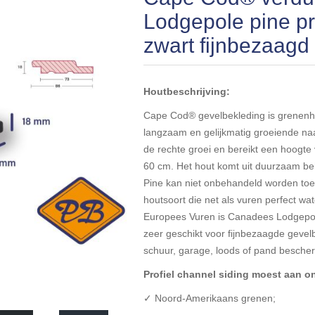
Lodgepole pine pr
zwart fijnbezaag
Houtbeschrijving:
Cape Cod® gevelbekleding is grenenh
langzaam en gelijkmatig groeiende na
de rechte groei en bereikt een hoogte
60 cm. Het hout komt uit duurzaam b
Pine kan niet onbehandeld worden toeg
houtsoort die net als vuren perfect wa
Europees Vuren is Canadees Lodgepole
zeer geschikt voor fijnbezaagde geve
schuur, garage, loods of pand bescherm
Profiel channel siding moest aan 
✓ Noord-Amerikaans grenen;