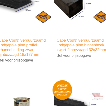
Cape Cod® verduurzaamd
Cape Cod® verduurzaamd
Lodgepole pine profiel
Lodgepole pine binnenhoek
channel siding zwart
zwart fijnbezaagd 32x32mm
fijnbezaagd 18x137mm
Bel voor prijsopgave
Bel voor prijsopgave