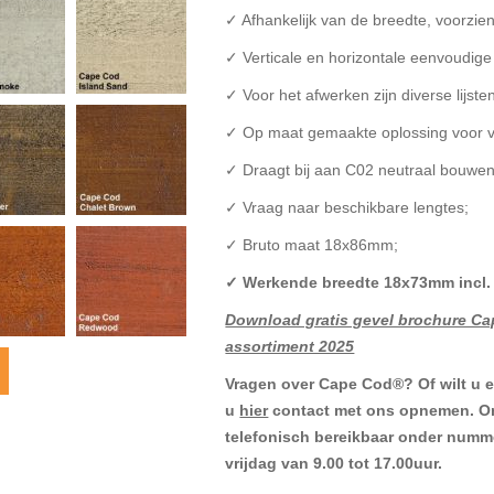
✓ Afhankelijk van de breedte, voorzi
✓ Verticale en horizontale eenvoudig
✓ Voor het afwerken zijn diverse lijst
✓ Op maat gemaakte oplossing voor vr
✓ Draagt bij aan C02 neutraal bouwen
✓ Vraag naar beschikbare lengtes;
✓ Bruto maat 18x86mm;
✓
Werkende breedte 18x73mm incl.
Download gratis gevel brochure C
assortiment 2025
Vragen over Cape Cod®? Of wilt u ee
u
hier
contact met ons opnemen. On
telefonisch bereikbaar onder numm
vrijdag van 9.00 tot 17.00uur.