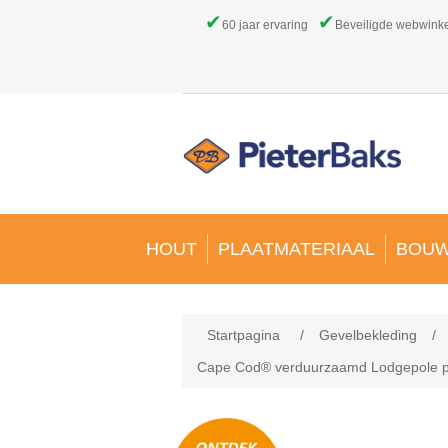
✔
✔
60 jaar ervaring
Beveiligde webwink
HOUT
PLAATMATERIAAL
BOUW
Startpagina
/
Gevelbekleding
/
Cape Cod® verduurzaamd Lodgepole pin