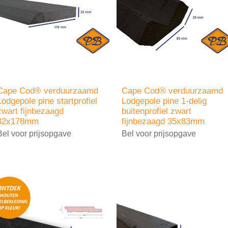
Cape Cod® verduurzaamd
Cape Cod® verduurzaamd
Lodgepole pine startprofiel
Lodgepole pine 1-delig
zwart fijnbezaagd
buitenprofiel zwart
32x178mm
fijnbezaagd 35x83mm
Bel voor prijsopgave
Bel voor prijsopgave