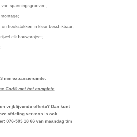
en van spanningsgroeven;
e montage;
en en hoekstukken in kleur beschikbaar;
ijwel elk bouwproject;
;
 3 mm expansieruimte.
ape Cod® met het complete
n vrijblijvende offerte? Dan kunt
ze afdeling verkoop is ook
er: 076-503 18 66 van maandag t/m