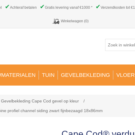
✔
✔
✔
el
Achteraf betalen
Gratis levering vanaf €1000 *
Verzendkosten tot €1
Winkelwagen
(0)
MATERIALEN
TUIN
GEVELBEKLEDING
VLOER
Gevelbekleding Cape Cod gevel op kleur
/
e profiel channel siding zwart fijnbezaagd 18x86mm
Cape Cod® verd