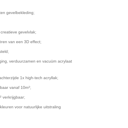
ten gevelbekleding;
creatieve gevelvlak;
eëren van een 3D effect;
steld;
ging, verduurzamen en vacuüm acrylaat
achterzijde 1x high-tech acryllak;
jgbaar vanaf 10m²;
² verkrijgbaar;
leuren voor natuurlijke uitstraling