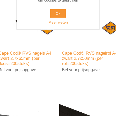
om cookies te gebruiken
Ok
Meer weten
Cape Cod® RVS nagels A4
Cape Cod® RVS nagelrol A
zwart 2.7x65mm (per
zwart 2.7x50mm (per
doos=200stuks)
rol=200stuks)
Bel voor prijsopgave
Bel voor prijsopgave