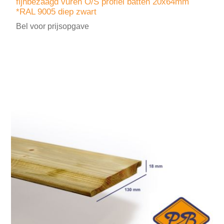
fijnbezaagd vuren O/S profiel batten 20x64mm
*RAL 9005 diep zwart
Bel voor prijsopgave