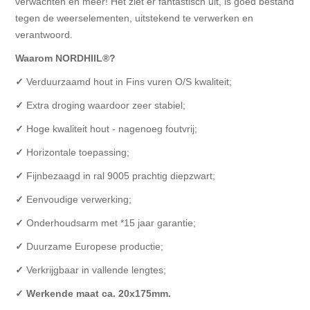
verwachten én meer! Het ziet er fantastisch uit, is goed bestand
tegen de weerselementen, uitstekend te verwerken en
verantwoord.
Waarom NORDHIIL®?
✓
Verduurzaamd hout in Fins vuren O/S kwaliteit;
✓
Extra droging waardoor zeer stabiel;
✓
Hoge kwaliteit hout - nagenoeg foutvrij;
✓
Horizontale toepassing;
✓
Fijnbezaagd in ral 9005 prachtig diepzwart;
✓
Eenvoudige verwerking;
✓
Onderhoudsarm met *15 jaar garantie;
✓
Duurzame Europese productie;
✓
Verkrijgbaar in vallende lengtes;
✓ Werkende maat ca. 20x175mm.