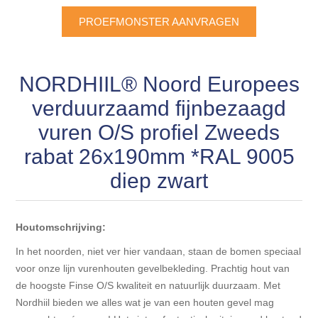
Blokhut opties
Scheepsbodem vloeren o.a. laminaat &
PROEFMONSTER AANVRAGEN
Gevelbekleding NORDHIIL® fijn diep zwart hout voor
houtlamelparket
Luxe massief houten wandbekleding
prachtige gevels!
Blokhut opbouwservice
Ondervloeren/toebehoren voor laminaat & lamel en
Lijstwerk & Profielen en toebehoren
Gevelbekleding Fazawood
NORDHIIL® Noord Europees
fineerparket
verduurzaamd fijnbezaagd
Gevelbekleding Woodritch
Ondervloeren/toebehoren voor SPC vinyl vloeren
vuren O/S profiel Zweeds
rabat 26x190mm *RAL 9005
Gevelbekleding sioo:x & radiata-pine vulcan concept
Plinten
diep zwart
Gevel-en dakrand bekleding Novalit outdoor® made by
Aluminium profielen
SK Stemid kunststoffen
Houtomschrijving:
Vloeren legservice door professionals
Gevelbekleding HDM outdoor ® weersbestendige
In het noorden, niet ver hier vandaan, staan de bomen speciaal
massief click 'N screw gevelpanelen
voor onze lijn vurenhouten gevelbekleding. Prachtig hout van
de hoogste Finse O/S kwaliteit en natuurlijk duurzaam. Met
Nordhiil bieden we alles wat je van een houten gevel mag
Toebehoren voor gevelbekleding