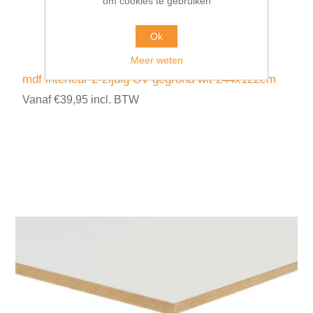
om cookies te gebruiken
Ok
Meer weten
mdf interieur 2-zijdig UV gegrond wit 244x122cm
Vanaf €39,95 incl. BTW