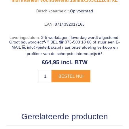
mdf interieur vochtwerend 18mmx305x122cm XL
Beschikbaarheid::
Op voorraad
EAN:
8714392017165
Leveringsdatum:
3-5 werkdagen, leverdag wordt afgestemd.
Groot bouwproject🔨? BEL ☎ 076-503 18 66 of stuur een E-
MAIL 💻
info@pieterbaks.nl
naar onze afdeling verkoop en
profiteer van de scherpste internetprijs🔥!
€64,95 incl. BTW
BESTEL NU!
Gerelateerde producten