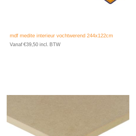
mdf medite interieur vochtwerend 244x122cm
Vanaf €39,50 incl. BTW