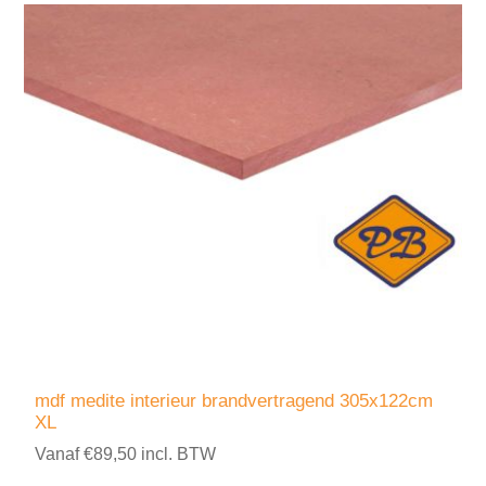
mdf medite interieur brandvertragend 305x122cm
XL
Vanaf €89,50 incl. BTW