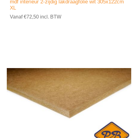
mdf interieur 2-zijdig lakdraagfolie wit 305x122cm
XL
Vanaf €72,50 incl. BTW