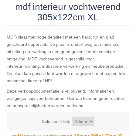
Blokhut opties
mdf interieur vochtwerend
Scheepsbodem vloeren o.a. laminaat &
Gevelbekleding NORDHIIL® fijn diep zwart hout voor
houtlamelparket
Luxe massief houten wandbekleding
305x122cm XL
prachtige gevels!
Blokhut opbouwservice
Ondervloeren/toebehoren voor laminaat & lamel en
Lijstwerk & Profielen en toebehoren
Gevelbekleding Fazawood
fineerparket
MDF-plaat met hoge densiteit met een hard, fijn en glad
geschuurd oppervlak. De plaat is onderhevig aan minimale
Gevelbekleding Woodritch
Ondervloeren/toebehoren voor SPC vinyl vloeren
uitzetting en zwelling in een goed geventileerde vochtige
omgeving. MDF vochtwerend is geschikt voor
interieurinrichting, industriële verwerking en meubelproductie.
Gevelbekleding sioo:x & radiata-pine vulcan concept
Plinten
De plaat kan geschilderd worden of afgewerkt met papier, folie,
melamine, fineer of HPL.
Gevel-en dakrand bekleding Novalit outdoor® made by
Aluminium profielen
SK Stemid kunststoffen
Deze verkoopdocumentatie is vrijblijvend, informatief en
wijzigingen zijn voorbehouden. Hieraan kunnen geen rechten
Vloeren legservice door professionals
en aansprakelijkheden worden ontleend.
Gevelbekleding HDM outdoor ® weersbestendige
massief click 'N screw gevelpanelen
Selecteer dikte
Toebehoren voor gevelbekleding