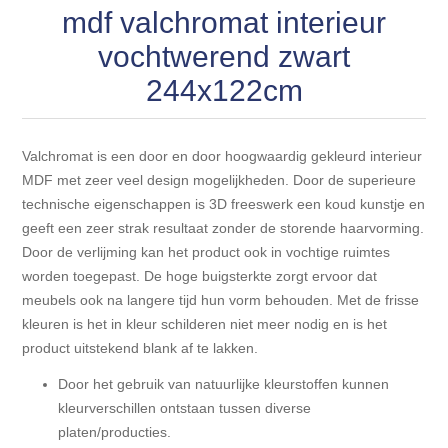
Blokhut opties
mdf valchromat interieur
Scheepsbodem vloeren o.a. laminaat &
Gevelbekleding NORDHIIL® fijn diep zwart hout voor
houtlamelparket
Luxe massief houten wandbekleding
vochtwerend zwart
prachtige gevels!
Blokhut opbouwservice
244x122cm
Ondervloeren/toebehoren voor laminaat & lamel en
Lijstwerk & Profielen en toebehoren
Gevelbekleding Fazawood
fineerparket
Valchromat is een door en door hoogwaardig gekleurd interieur
Gevelbekleding Woodritch
Ondervloeren/toebehoren voor SPC vinyl vloeren
MDF met zeer veel design mogelijkheden. Door de superieure
technische eigenschappen is 3D freeswerk een koud kunstje en
Gevelbekleding sioo:x & radiata-pine vulcan concept
Plinten
geeft een zeer strak resultaat zonder de storende haarvorming.
Door de verlijming kan het product ook in vochtige ruimtes
worden toegepast. De hoge buigsterkte zorgt ervoor dat
Gevel-en dakrand bekleding Novalit outdoor® made by
Aluminium profielen
SK Stemid kunststoffen
meubels ook na langere tijd hun vorm behouden. Met de frisse
kleuren is het in kleur schilderen niet meer nodig en is het
Vloeren legservice door professionals
product uitstekend blank af te lakken.
Gevelbekleding HDM outdoor ® weersbestendige
massief click 'N screw gevelpanelen
Door het gebruik van natuurlijke kleurstoffen kunnen
kleurverschillen ontstaan tussen diverse
Toebehoren voor gevelbekleding
platen/producties.