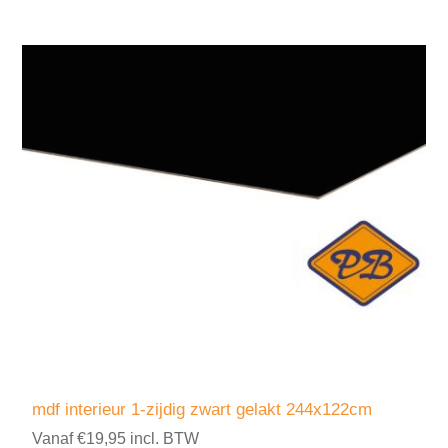
mdf interieur 1-zijdig zwart gelakt 244x122cm
Vanaf €19,95 incl. BTW