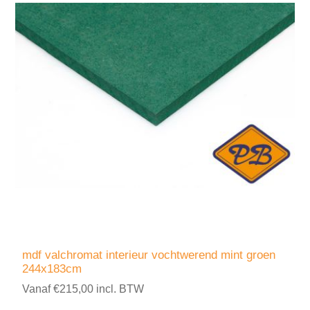
mdf valchromat interieur vochtwerend mint groen
244x183cm
Vanaf €215,00 incl. BTW