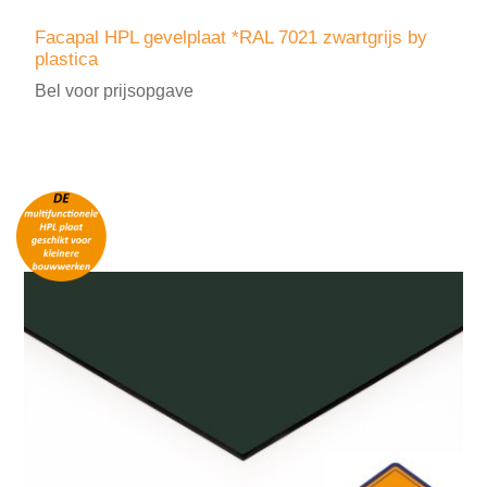
Facapal HPL gevelplaat *RAL 7021 zwartgrijs by
plastica
Bel voor prijsopgave