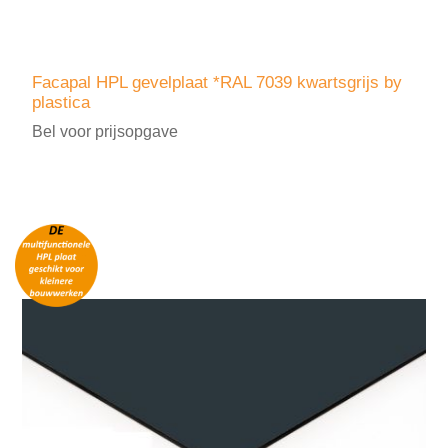
Facapal HPL gevelplaat *RAL 7039 kwartsgrijs by
plastica
Bel voor prijsopgave