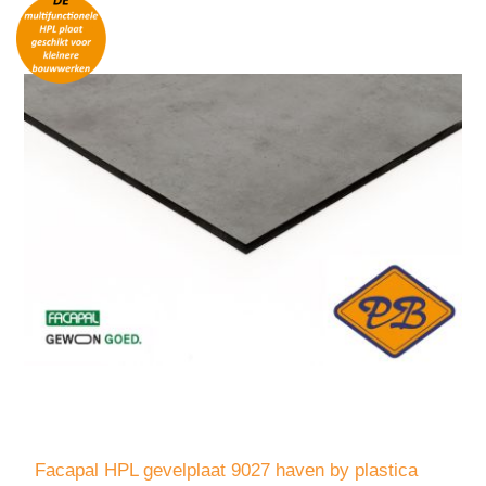
Facapal HPL gevelplaat 9027 haven by plastica