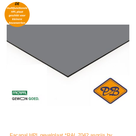
Facapal HPL gevelplaat *RAL 7042 asgrijs by