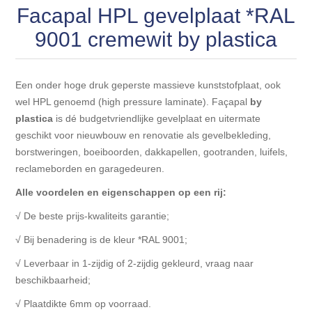
Blokhut opties
Facapal HPL gevelplaat *RAL
Scheepsbodem vloeren o.a. laminaat &
Gevelbekleding NORDHIIL® fijn diep zwart hout voor
houtlamelparket
Luxe massief houten wandbekleding
9001 cremewit by plastica
prachtige gevels!
Blokhut opbouwservice
Ondervloeren/toebehoren voor laminaat & lamel en
Lijstwerk & Profielen en toebehoren
Gevelbekleding Fazawood
fineerparket
Een onder hoge druk geperste massieve kunststofplaat, ook
wel HPL genoemd (high pressure laminate). Façapal
by
Gevelbekleding Woodritch
Ondervloeren/toebehoren voor SPC vinyl vloeren
plastica
is dé budgetvriendlijke gevelplaat en uitermate
geschikt voor nieuwbouw en renovatie als gevelbekleding,
borstweringen, boeiboorden, dakkapellen, gootranden, luifels,
Gevelbekleding sioo:x & radiata-pine vulcan concept
Plinten
reclameborden en garagedeuren.
Alle voordelen en eigenschappen op een rij:
Gevel-en dakrand bekleding Novalit outdoor® made by
Aluminium profielen
SK Stemid kunststoffen
√ De beste prijs-kwaliteits garantie;
Vloeren legservice door professionals
√ Bij benadering is de kleur *RAL 9001;
Gevelbekleding HDM outdoor ® weersbestendige
massief click 'N screw gevelpanelen
√ Leverbaar in 1-zijdig of 2-zijdig gekleurd, vraag naar
beschikbaarheid;
Toebehoren voor gevelbekleding
√ Plaatdikte 6mm op voorraad.