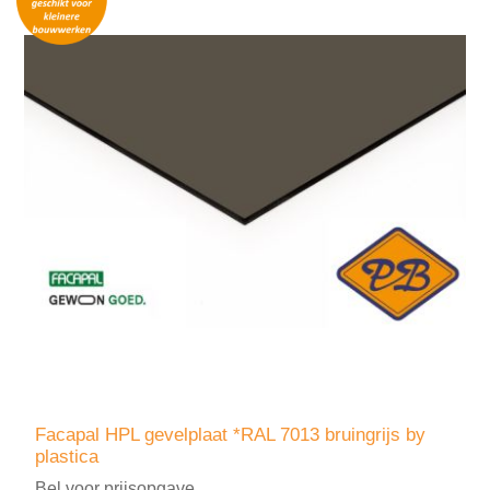
Facapal HPL gevelplaat *RAL 7013 bruingrijs by
plastica
Bel voor prijsopgave