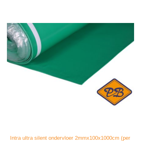
Intra ultra silent ondervloer 2mmx100x1000cm (per