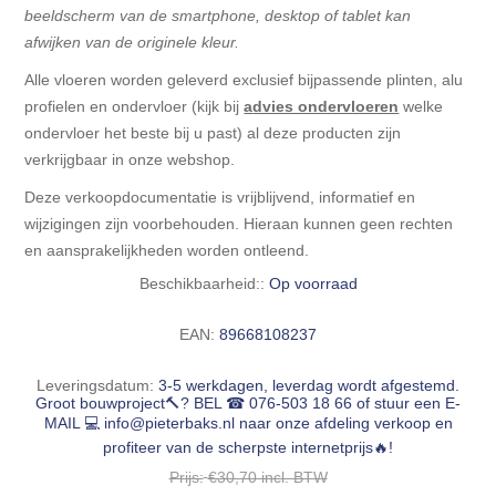
beeldscherm van de smartphone, desktop of tablet kan
afwijken van de originele kleur.
Alle vloeren worden geleverd exclusief bijpassende plinten, alu
profielen en ondervloer (kijk bij
a
dvies ondervloeren
welke
ondervloer het beste bij u past) al deze producten zijn
verkrijgbaar in onze webshop.
Deze verkoopdocumentatie is vrijblijvend, informatief en
wijzigingen zijn voorbehouden. Hieraan kunnen geen rechten
en aansprakelijkheden worden ontleend.
Beschikbaarheid::
Op voorraad
EAN:
89668108237
Leveringsdatum:
3-5 werkdagen, leverdag wordt afgestemd.
Groot bouwproject🔨? BEL ☎ 076-503 18 66 of stuur een E-
MAIL 💻
info@pieterbaks.nl
naar onze afdeling verkoop en
profiteer van de scherpste internetprijs🔥!
Prijs:
€30,70 incl. BTW