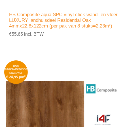
HB Composite aqua SPC vinyl click wand- en vloer
LUXURY landhuisdeel Residential Oak
4mmx22,8x122cm (per pak van 8 stuks=2,23m²)
€55,65 incl. BTW