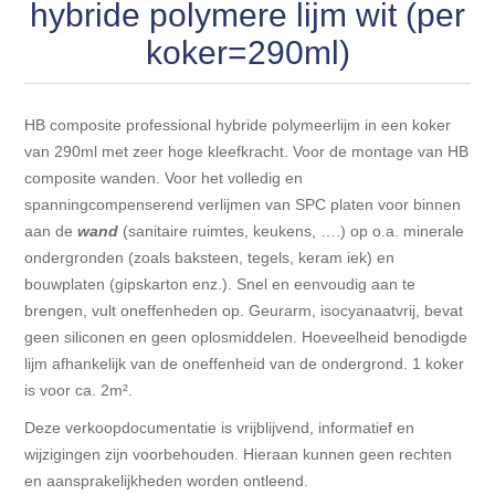
Blokhut opties
hybride polymere lijm wit (per
Scheepsbodem vloeren o.a. laminaat &
Gevelbekleding NORDHIIL® fijn diep zwart hout voor
houtlamelparket
koker=290ml)
Luxe massief houten wandbekleding
prachtige gevels!
Blokhut opbouwservice
Ondervloeren/toebehoren voor laminaat & lamel en
Lijstwerk & Profielen en toebehoren
Gevelbekleding Fazawood
fineerparket
HB composite professional hybride polymeerlijm in een koker
van 290ml met zeer hoge kleefkracht. Voor de montage van HB
composite wanden. Voor het volledig en
Gevelbekleding Woodritch
Ondervloeren/toebehoren voor SPC vinyl vloeren
spanningcompenserend verlijmen van SPC platen voor binnen
aan de
wand
(sanitaire ruimtes, keukens, ….) op o.a. minerale
Gevelbekleding sioo:x & radiata-pine vulcan concept
Plinten
ondergronden (zoals baksteen, tegels, keram iek) en
bouwplaten (gipskarton enz.). Snel en eenvoudig aan te
Gevel-en dakrand bekleding Novalit outdoor® made by
Aluminium profielen
brengen, vult oneffenheden op. Geurarm, isocyanaatvrij, bevat
SK Stemid kunststoffen
geen siliconen en geen oplosmiddelen. Hoeveelheid benodigde
lijm afhankelijk van de oneffenheid van de ondergrond. 1 koker
Vloeren legservice door professionals
Gevelbekleding HDM outdoor ® weersbestendige
is voor ca. 2m².
massief click 'N screw gevelpanelen
Deze verkoopdocumentatie is vrijblijvend, informatief en
wijzigingen zijn voorbehouden. Hieraan kunnen geen rechten
Toebehoren voor gevelbekleding
en aansprakelijkheden worden ontleend.