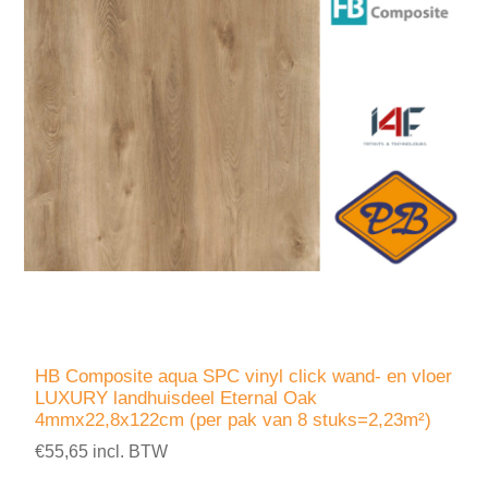
HB Composite aqua SPC vinyl click wand- en vloer
LUXURY landhuisdeel Eternal Oak
4mmx22,8x122cm (per pak van 8 stuks=2,23m²)
€55,65 incl. BTW