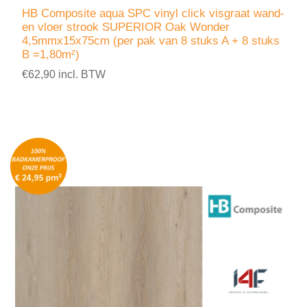
HB Composite aqua SPC vinyl click visgraat wand-
en vloer strook SUPERIOR Oak Wonder
4,5mmx15x75cm (per pak van 8 stuks A + 8 stuks
B =1,80m²)
€62,90 incl. BTW