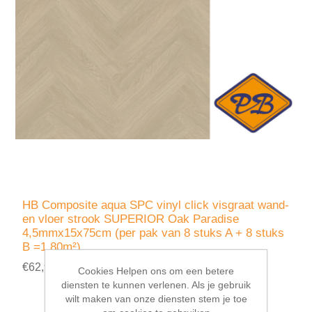
HB Composite aqua SPC vinyl click visgraat wand-
en vloer strook SUPERIOR Oak Paradise
4,5mmx15x75cm (per pak van 8 stuks A + 8 stuks
B =1,80m²)
€62,90 incl. BTW
Cookies Helpen ons om een betere
diensten te kunnen verlenen. Als je gebruik
wilt maken van onze diensten stem je toe