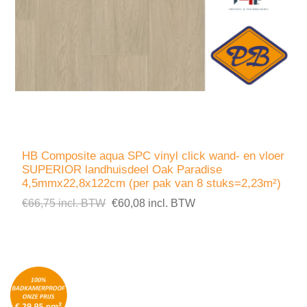
HB Composite aqua SPC vinyl click wand- en vloer
SUPERIOR landhuisdeel Oak Paradise
4,5mmx22,8x122cm (per pak van 8 stuks=2,23m²)
€66,75 incl. BTW
€60,08 incl. BTW