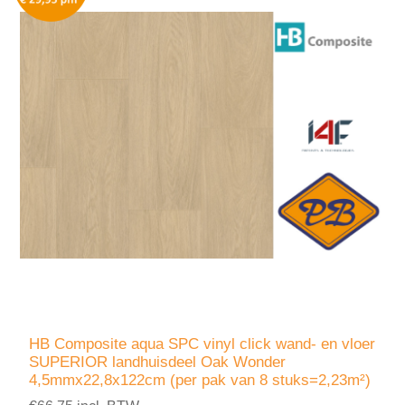
HB Composite aqua SPC vinyl click wand- en vloer
SUPERIOR landhuisdeel Oak Wonder
4,5mmx22,8x122cm (per pak van 8 stuks=2,23m²)