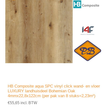
HB Composite aqua SPC vinyl click wand- en vloer
LUXURY landhuisdeel Bohemian Oak
4mmx22,8x122cm (per pak van 8 stuks=2,23m²)
€55,65 incl. BTW