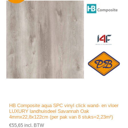
HB Composite aqua SPC vinyl click wand- en vloer
LUXURY landhuisdeel Savannah Oak
4mmx22,8x122cm (per pak van 8 stuks=2,23m²)
€55,65 incl. BTW