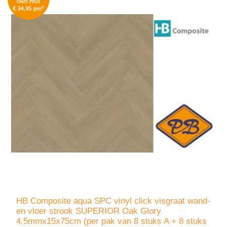
HB Composite aqua SPC vinyl click visgraat wand-
en vloer strook SUPERIOR Oak Glory
4,5mmx15x75cm (per pak van 8 stuks A + 8 stuks