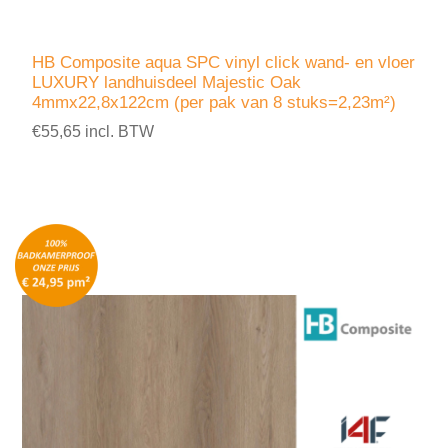
HB Composite aqua SPC vinyl click wand- en vloer
LUXURY landhuisdeel Majestic Oak
4mmx22,8x122cm (per pak van 8 stuks=2,23m²)
€55,65 incl. BTW