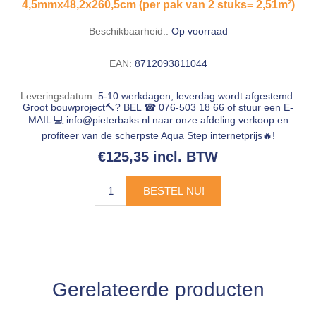
4,5mmx48,2x260,5cm (per pak van 2 stuks= 2,51m²)
Beschikbaarheid::
Op voorraad
EAN:
8712093811044
Leveringsdatum:
5-10 werkdagen, leverdag wordt afgestemd.
Groot bouwproject🔨? BEL ☎ 076-503 18 66 of stuur een E-
MAIL 💻
info@pieterbaks.nl
naar onze afdeling verkoop en
profiteer van de scherpste Aqua Step internetprijs🔥!
€125,35 incl. BTW
BESTEL NU!
Gerelateerde producten