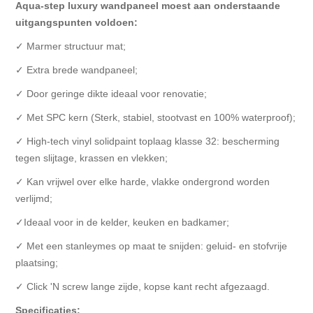
Aqua-step luxury wandpaneel moest aan onderstaande
uitgangspunten voldoen:
✓ Marmer structuur mat;
✓ Extra brede wandpaneel;
✓ Door geringe dikte ideaal voor renovatie;
✓ Met SPC kern (Sterk, stabiel, stootvast en 100% waterproof);
✓ High-tech vinyl solidpaint toplaag klasse 32: bescherming
tegen slijtage, krassen en vlekken;
✓ Kan vrijwel over elke harde, vlakke ondergrond worden
verlijmd;
✓Ideaal voor in de kelder, keuken en badkamer;
✓ Met een stanleymes op maat te snijden: geluid- en stofvrije
plaatsing;
✓ Click 'N screw lange zijde, kopse kant recht afgezaagd.
Specificaties: