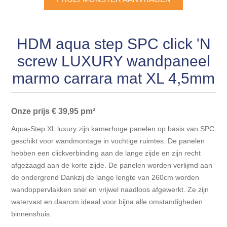
Blokhut opties
Scheepsbodem vloeren o.a. laminaat &
Gevelbekleding NORDHIIL® fijn diep zwart hout voor
houtlamelparket
Luxe massief houten wandbekleding
prachtige gevels!
Blokhut opbouwservice
HDM aqua step SPC click 'N
Ondervloeren/toebehoren voor laminaat & lamel en
Lijstwerk & Profielen en toebehoren
Gevelbekleding Fazawood
screw LUXURY wandpaneel
fineerparket
marmo carrara mat XL 4,5mm
Gevelbekleding Woodritch
Ondervloeren/toebehoren voor SPC vinyl vloeren
Onze prijs € 39,95 pm²
Gevelbekleding sioo:x & radiata-pine vulcan concept
Plinten
Aqua-Step XL luxury zijn kamerhoge panelen op basis van SPC
Gevel-en dakrand bekleding Novalit outdoor® made by
geschikt voor wandmontage in vochtige ruimtes. De panelen
Aluminium profielen
SK Stemid kunststoffen
hebben een clickverbinding aan de lange zijde en zijn recht
afgezaagd aan de korte zijde. De panelen worden verlijmd aan
Vloeren legservice door professionals
de ondergrond Dankzij de lange lengte van 260cm worden
Gevelbekleding HDM outdoor ® weersbestendige
massief click 'N screw gevelpanelen
wandoppervlakken snel en vrijwel naadloos afgewerkt. Ze zijn
watervast en daarom ideaal voor bijna alle omstandigheden
binnenshuis.
Toebehoren voor gevelbekleding