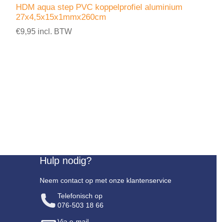
HDM aqua step PVC koppelprofiel aluminium
27x4,5x15x1mmx260cm
€9,95 incl. BTW
Hulp nodig?
Neem contact op met onze klantenservice
Telefonisch op
076-503 18 66
Via e-mail