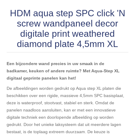
Blokhut opties
Scheepsbodem vloeren o.a. laminaat &
Gevelbekleding NORDHIIL® fijn diep zwart hout voor
HDM aqua step SPC click 'N
houtlamelparket
Luxe massief houten wandbekleding
prachtige gevels!
Blokhut opbouwservice
screw wandpaneel decor
Ondervloeren/toebehoren voor laminaat & lamel en
Lijstwerk & Profielen en toebehoren
digitale print weathered
Gevelbekleding Fazawood
fineerparket
diamond plate 4,5mm XL
Gevelbekleding Woodritch
Ondervloeren/toebehoren voor SPC vinyl vloeren
Een bijzondere wand precies in uw smaak in de
Gevelbekleding sioo:x & radiata-pine vulcan concept
Plinten
badkamer, keuken of andere ruimte? Met Aqua-Step XL
digitaal geprinte panelen kan het!
Gevel-en dakrand bekleding Novalit outdoor® made by
Aluminium profielen
De afbeeldingen worden gedrukt op Aqua step XL platen die
SK Stemid kunststoffen
beschikken over een rigide, massieve 4,5mm SPC basisplaat,
Vloeren legservice door professionals
deze is waterproof, stootvast, stabiel en sterk. Omdat de
Gevelbekleding HDM outdoor ® weersbestendige
panelen naadloos aansluiten, kan er met een innovatieve
massief click 'N screw gevelpanelen
digitale techniek een doorlopende afbeelding op worden
gedrukt. Door het unieke laksysteem dat uit meerdere lagen
Toebehoren voor gevelbekleding
bestaat, is de toplaag extreem duurzaam. De keuze is