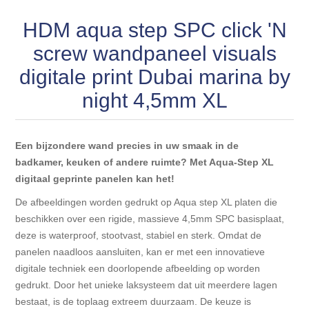
Blokhut opties
Scheepsbodem vloeren o.a. laminaat &
Gevelbekleding NORDHIIL® fijn diep zwart hout voor
HDM aqua step SPC click 'N
houtlamelparket
Luxe massief houten wandbekleding
prachtige gevels!
Blokhut opbouwservice
screw wandpaneel visuals
Ondervloeren/toebehoren voor laminaat & lamel en
Lijstwerk & Profielen en toebehoren
digitale print Dubai marina by
Gevelbekleding Fazawood
fineerparket
night 4,5mm XL
Gevelbekleding Woodritch
Ondervloeren/toebehoren voor SPC vinyl vloeren
Een bijzondere wand precies in uw smaak in de
Gevelbekleding sioo:x & radiata-pine vulcan concept
Plinten
badkamer, keuken of andere ruimte? Met Aqua-Step XL
digitaal geprinte panelen kan het!
Gevel-en dakrand bekleding Novalit outdoor® made by
Aluminium profielen
De afbeeldingen worden gedrukt op Aqua step XL platen die
SK Stemid kunststoffen
beschikken over een rigide, massieve 4,5mm SPC basisplaat,
Vloeren legservice door professionals
deze is waterproof, stootvast, stabiel en sterk. Omdat de
Gevelbekleding HDM outdoor ® weersbestendige
panelen naadloos aansluiten, kan er met een innovatieve
massief click 'N screw gevelpanelen
digitale techniek een doorlopende afbeelding op worden
gedrukt. Door het unieke laksysteem dat uit meerdere lagen
Toebehoren voor gevelbekleding
bestaat, is de toplaag extreem duurzaam. De keuze is