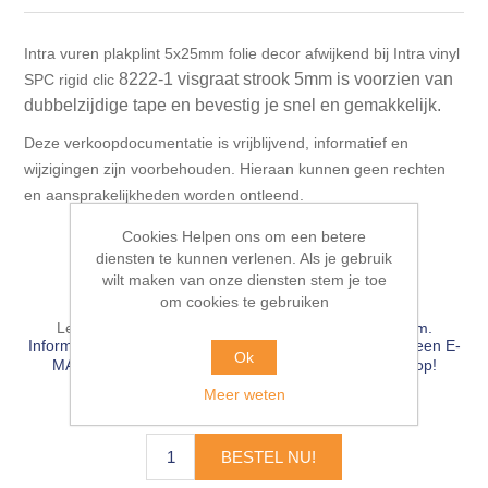
Blokhut opties
Scheepsbodem vloeren o.a. laminaat &
Gevelbekleding NORDHIIL® fijn diep zwart hout voor
houtlamelparket
Luxe massief houten wandbekleding
Intra vuren plakplint 5x25mm folie decor afwijkend bij Intra vinyl
prachtige gevels!
Blokhut opbouwservice
8222-1
visgraat strook 5mm is voorzien van
SPC rigid clic
Ondervloeren/toebehoren voor laminaat & lamel en
dubbelzijdige tape en bevestig je snel en gemakkelijk.
Lijstwerk & Profielen en toebehoren
Gevelbekleding Fazawood
fineerparket
Deze verkoopdocumentatie is vrijblijvend, informatief en
wijzigingen zijn voorbehouden. Hieraan kunnen geen rechten
Gevelbekleding Woodritch
Ondervloeren/toebehoren voor SPC vinyl vloeren
en aansprakelijkheden worden ontleend.
Beschikbaarheid::
Op voorraad
Cookies Helpen ons om een betere
Gevelbekleding sioo:x & radiata-pine vulcan concept
Plinten
diensten te kunnen verlenen. Als je gebruik
EAN:
8714392038641
wilt maken van onze diensten stem je toe
om cookies te gebruiken
Gevel-en dakrand bekleding Novalit outdoor® made by
Aluminium profielen
SK Stemid kunststoffen
Leveringsdatum:
Voorraad in ander distributiecentrum.
Informeer naar levertijd! BEL ☎ 076-503 18 66 of stuur een E-
Ok
MAIL 💻
info@pieterbaks.nl
naar onze afdeling verkoop!
Vloeren legservice door professionals
Gevelbekleding HDM outdoor ® weersbestendige
Meer weten
€6,95 incl. BTW
massief click 'N screw gevelpanelen
BESTEL NU!
Toebehoren voor gevelbekleding