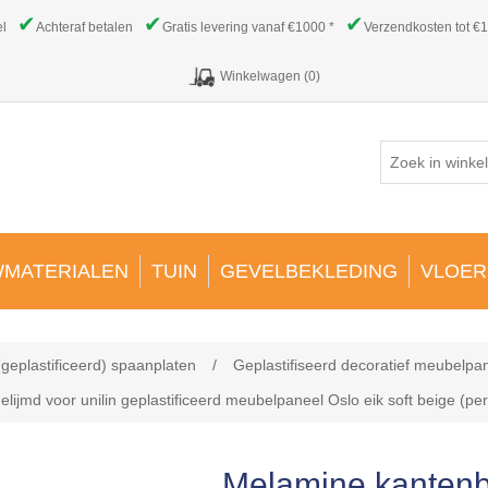
✔
✔
✔
el
Achteraf betalen
Gratis levering vanaf €1000 *
Verzendkosten tot €1
Winkelwagen
(0)
MATERIALEN
TUIN
GEVELBEKLEDING
VLOER
(geplastificeerd) spaanplaten
/
Geplastifiseerd decoratief meubelpa
md voor unilin geplastificeerd meubelpaneel Oslo eik soft beige (per
Melamine kanten