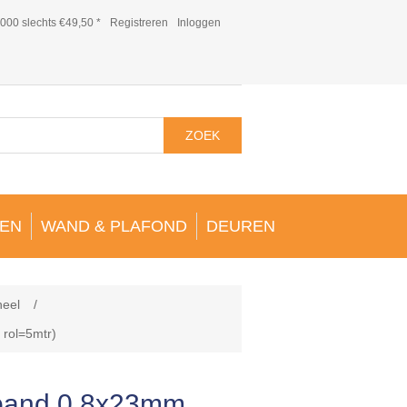
000 slechts €49,50 *
Registreren
Inloggen
ZOEK
EN
WAND & PLAFOND
DEUREN
neel
/
 rol=5mtr)
band 0,8x23mm