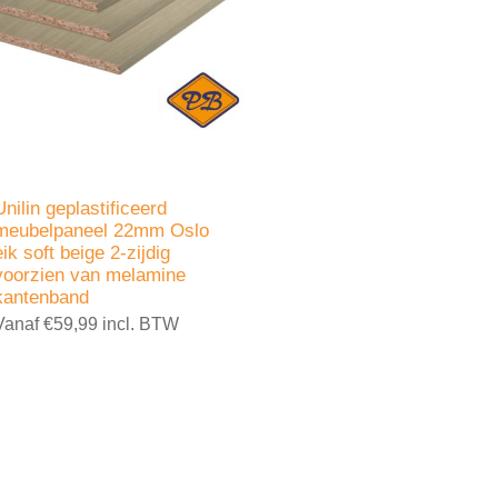
Unilin geplastificeerd
meubelpaneel 22mm Oslo
eik soft beige 2-zijdig
voorzien van melamine
kantenband
Vanaf €59,99 incl. BTW