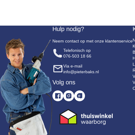
Hulp nodig?
N
Neem contact op met onze klantenservice
K
Telefonisch op
B
076-503 18 66
H
L
Via e-mail
R
info@pieterbaks.nl
V
Volg ons
V
C