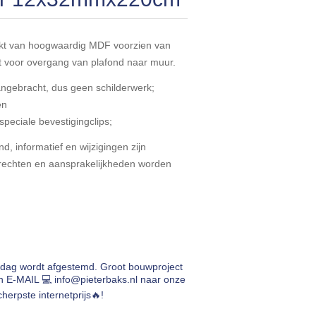
kt van hoogwaardig MDF voorzien van
ijst voor overgang van plafond naar muur.
ebracht, dus geen schilderwerk;
en
speciale bevestigingclips;
d, informatief en wijzigingen zijn
echten en aansprakelijkheden worden
rdag wordt afgestemd. Groot bouwproject
en E-MAIL 💻
info@pieterbaks.nl
naar onze
herpste internetprijs🔥!