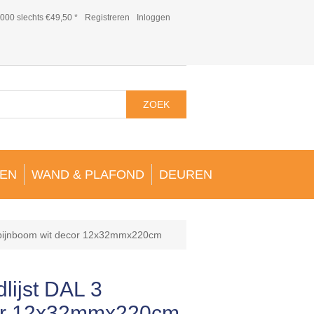
000 slechts €49,50 *
Registreren
Inloggen
ZOEK
EN
WAND & PLAFOND
DEUREN
 pijnboom wit decor 12x32mmx220cm
ijst DAL 3
cor 12x32mmx220cm