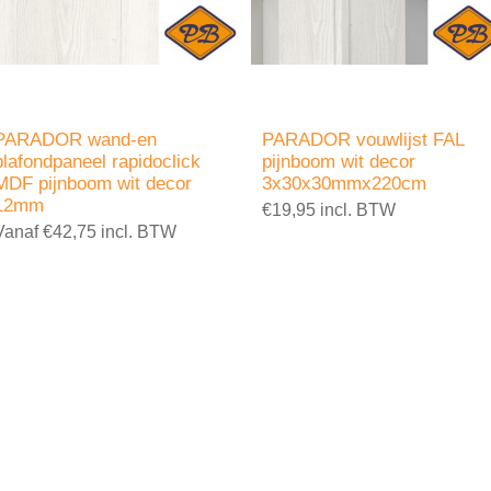
PARADOR wand-en
PARADOR vouwlijst FAL
plafondpaneel rapidoclick
pijnboom wit decor
MDF pijnboom wit decor
3x30x30mmx220cm
12mm
€19,95 incl. BTW
Vanaf €42,75 incl. BTW