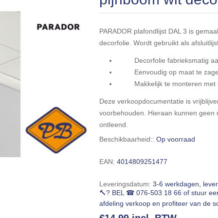
PARADOR plafondlijst DAL 3 is gemaa
decorfolie. Wordt gebruikt als afsluitl
Decorfolie fabrieksmatig aang
Eenvoudig op maat te zag
Makkelijk te monteren met 
Deze verkoopdocumentatie is vrijblijven
voorbehouden. Hieraan kunnen geen r
ontleend.
Beschikbaarheid::
Op voorraad
EAN:
4014809251477
Leveringsdatum:
3-6 werkdagen, leve
🔨? BEL ☎ 076-503 18 66 of stuur e
afdeling verkoop en profiteer van de sc