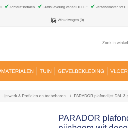
✔
✔
✔
el
Achteraf betalen
Gratis levering vanaf €1000 *
Verzendkosten tot €1
Winkelwagen
(0)
MATERIALEN
TUIN
GEVELBEKLEDING
VLOER
Lijstwerk & Profielen en toebehoren
/
PARADOR plafondlijst DAL 3
PARADOR plafondl
pijnboom wit de