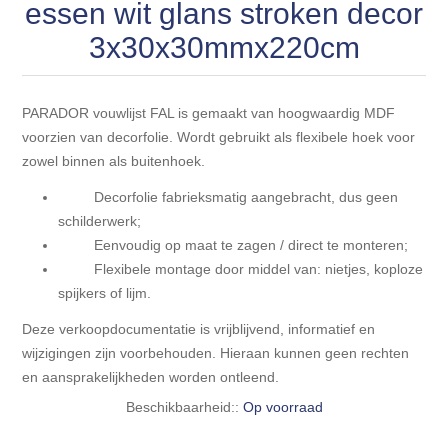
Blokhut opties
essen wit glans stroken decor
Scheepsbodem vloeren o.a. laminaat &
Gevelbekleding NORDHIIL® fijn diep zwart hout voor
houtlamelparket
3x30x30mmx220cm
Luxe massief houten wandbekleding
prachtige gevels!
Blokhut opbouwservice
Ondervloeren/toebehoren voor laminaat & lamel en
Lijstwerk & Profielen en toebehoren
Gevelbekleding Fazawood
fineerparket
PARADOR vouwlijst FAL is gemaakt van hoogwaardig MDF
voorzien van decorfolie. Wordt gebruikt als flexibele hoek voor
zowel binnen als buitenhoek.
Gevelbekleding Woodritch
Ondervloeren/toebehoren voor SPC vinyl vloeren
Decorfolie fabrieksmatig aangebracht, dus geen
Gevelbekleding sioo:x & radiata-pine vulcan concept
schilderwerk;
Plinten
Eenvoudig op maat te zagen / direct te monteren;
Flexibele montage door middel van: nietjes, koploze
Gevel-en dakrand bekleding Novalit outdoor® made by
Aluminium profielen
spijkers of lijm.
SK Stemid kunststoffen
Deze verkoopdocumentatie is vrijblijvend, informatief en
Vloeren legservice door professionals
Gevelbekleding HDM outdoor ® weersbestendige
wijzigingen zijn voorbehouden. Hieraan kunnen geen rechten
massief click 'N screw gevelpanelen
en aansprakelijkheden worden ontleend.
Beschikbaarheid::
Op voorraad
Toebehoren voor gevelbekleding