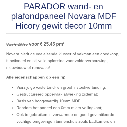
Blokhut opties
PARADOR wand- en
Scheepsbodem vloeren o.a. laminaat &
Gevelbekleding NORDHIIL® fijn diep zwart hout voor
houtlamelparket
Luxe massief houten wandbekleding
plafondpaneel Novara MDF
prachtige gevels!
Blokhut opbouwservice
Hicory gewit decor 10mm
Ondervloeren/toebehoren voor laminaat & lamel en
Lijstwerk & Profielen en toebehoren
Gevelbekleding Fazawood
fineerparket
voor € 25,45 pm²
Van € 29,95
Gevelbekleding Woodritch
Ondervloeren/toebehoren voor SPC vinyl vloeren
Novara biedt de veeleisende klusser of vakman een goedkoop,
functioneel en stijlvolle oplossing voor zolderverbouwing,
Gevelbekleding sioo:x & radiata-pine vulcan concept
Plinten
nieuwbouw of renovatie!
Alle eigenschappen op een rij:
Gevel-en dakrand bekleding Novalit outdoor® made by
Aluminium profielen
SK Stemid kunststoffen
Vierzijdige vaste tand- en groef insteekverbinding;
Gestructureerd oppervlak afwerking zijdemat;
Vloeren legservice door professionals
Gevelbekleding HDM outdoor ® weersbestendige
Basis van hoogwaardig 10mm MDF;
massief click 'N screw gevelpanelen
Rondom het paneel een 0mm micro vellingkant;
Ook te gebruiken in verwarmde en goed geventileerde
vochtige omgevingen binnenshuis zoals badkamers en
Toebehoren voor gevelbekleding