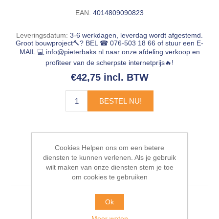
EAN:
4014809090823
Leveringsdatum:
3-6 werkdagen, leverdag wordt afgestemd.
Groot bouwproject🔨? BEL ☎ 076-503 18 66 of stuur een E-
MAIL 💻
info@pieterbaks.nl
naar onze afdeling verkoop en
profiteer van de scherpste internetprijs🔥!
€42,75 incl. BTW
BESTEL NU!
Cookies Helpen ons om een betere
diensten te kunnen verlenen. Als je gebruik
Gerelateerde producten
wilt maken van onze diensten stem je toe
om cookies te gebruiken
Ok
Meer weten