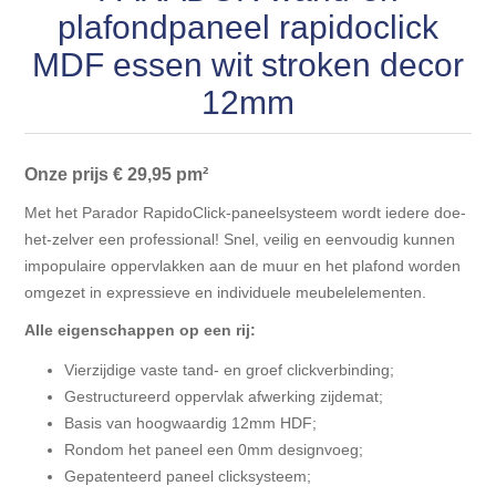
Blokhut opties
plafondpaneel rapidoclick
Scheepsbodem vloeren o.a. laminaat &
Gevelbekleding NORDHIIL® fijn diep zwart hout voor
houtlamelparket
Luxe massief houten wandbekleding
MDF essen wit stroken decor
prachtige gevels!
Blokhut opbouwservice
12mm
Ondervloeren/toebehoren voor laminaat & lamel en
Lijstwerk & Profielen en toebehoren
Gevelbekleding Fazawood
fineerparket
Onze prijs € 29,95
pm²
Gevelbekleding Woodritch
Ondervloeren/toebehoren voor SPC vinyl vloeren
Met het Parador RapidoClick-paneelsysteem wordt iedere doe-
het-zelver een professional! Snel, veilig en eenvoudig kunnen
Gevelbekleding sioo:x & radiata-pine vulcan concept
Plinten
impopulaire oppervlakken aan de muur en het plafond worden
omgezet in expressieve en individuele meubelelementen.
Gevel-en dakrand bekleding Novalit outdoor® made by
Aluminium profielen
SK Stemid kunststoffen
Alle eigenschappen op een rij:
Vierzijdige vaste tand- en groef clickverbinding;
Vloeren legservice door professionals
Gevelbekleding HDM outdoor ® weersbestendige
Gestructureerd oppervlak afwerking zijdemat;
massief click 'N screw gevelpanelen
Basis van hoogwaardig 12mm HDF;
Rondom het paneel een 0mm designvoeg;
Toebehoren voor gevelbekleding
Gepatenteerd paneel clicksysteem;