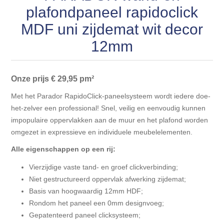
Blokhut opties
plafondpaneel rapidoclick
Scheepsbodem vloeren o.a. laminaat &
Gevelbekleding NORDHIIL® fijn diep zwart hout voor
houtlamelparket
Luxe massief houten wandbekleding
MDF uni zijdemat wit decor
prachtige gevels!
Blokhut opbouwservice
12mm
Ondervloeren/toebehoren voor laminaat & lamel en
Lijstwerk & Profielen en toebehoren
Gevelbekleding Fazawood
fineerparket
Onze prijs € 29,95
pm²
Gevelbekleding Woodritch
Ondervloeren/toebehoren voor SPC vinyl vloeren
Met het Parador RapidoClick-paneelsysteem wordt iedere doe-
het-zelver een professional! Snel, veilig en eenvoudig kunnen
Gevelbekleding sioo:x & radiata-pine vulcan concept
Plinten
impopulaire oppervlakken aan de muur en het plafond worden
omgezet in expressieve en individuele meubelelementen.
Gevel-en dakrand bekleding Novalit outdoor® made by
Aluminium profielen
SK Stemid kunststoffen
Alle eigenschappen op een rij:
Vierzijdige vaste tand- en groef clickverbinding;
Vloeren legservice door professionals
Gevelbekleding HDM outdoor ® weersbestendige
Niet gestructureerd oppervlak afwerking zijdemat;
massief click 'N screw gevelpanelen
Basis van hoogwaardig 12mm HDF;
Rondom het paneel een 0mm designvoeg;
Toebehoren voor gevelbekleding
Gepatenteerd paneel clicksysteem;