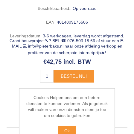
Beschikbaarheid::
Op voorraad
EAN:
4014809175506
Leveringsdatum:
3-6 werkdagen, leverdag wordt afgestemd.
Groot bouwproject🔨? BEL ☎ 076-503 18 66 of stuur een E-
MAIL 💻
info@pieterbaks.nl
naar onze afdeling verkoop en
profiteer van de scherpste internetprijs🔥!
€42,75 incl. BTW
BESTEL NU!
Cookies Helpen ons om een betere
diensten te kunnen verlenen. Als je gebruik
wilt maken van onze diensten stem je toe
om cookies te gebruiken
Gerelateerde producten
Ok