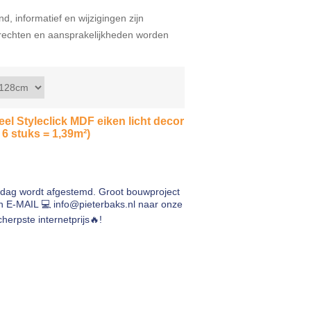
d, informatief en wijzigingen zijn
echten en aansprakelijkheden worden
 Styleclick MDF eiken licht decor
6 stuks = 1,39m²)
rdag wordt afgestemd. Groot bouwproject
en E-MAIL 💻
info@pieterbaks.nl
naar onze
herpste internetprijs🔥!