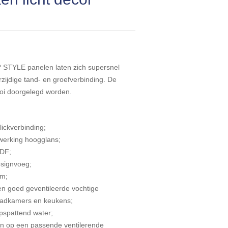
 STYLE panelen laten zich supersnel
rzijdige tand- en groefverbinding. De
oi doorgelegd worden.
lickverbinding;
fwerking hoogglans;
MDF;
signvoeg;
em;
en goed geventileerde vochtige
badkamers en keukens;
opspattend water;
n op een passende ventilerende