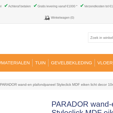
✔
✔
✔
el
Achteraf betalen
Gratis levering vanaf €1000 *
Verzendkosten tot €1
Winkelwagen
(0)
MATERIALEN
TUIN
GEVELBEKLEDING
VLOER
PARADOR wand-en plafondpaneel Styleclick MDF eiken licht decor 1
PARADOR wand-e
Styleclick MDF eik