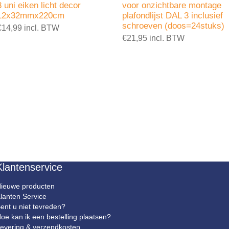
3 uni eiken licht decor
voor onzichtbare montage
12x32mmx220cm
plafondlijst DAL 3 inclusief
schroeven (doos=24stuks)
€14,99 incl. BTW
€21,95 incl. BTW
Klantenservice
ieuwe producten
lanten Service
ent u niet tevreden?
oe kan ik een bestelling plaatsen?
evering & verzendkosten