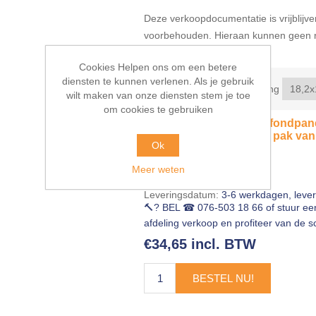
Deze verkoopdocumentatie is vrijblijven
voorbehouden. Hieraan kunnen geen r
ontleend.
Cookies Helpen ons om een betere
diensten te kunnen verlenen. Als je gebruik
Selecteer wandplaatafmeting
wilt maken van onze diensten stem je toe
om cookies te gebruiken
PARADOR wand-en plafondpaneel
10mmx18,2x128cm (per pak van 
Ok
EAN:
4014809188292
Meer weten
Leveringsdatum:
3-6 werkdagen, leve
🔨? BEL ☎ 076-503 18 66 of stuur e
afdeling verkoop en profiteer van de sc
€34,65 incl. BTW
BESTEL NU!