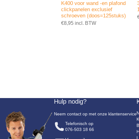
K400 voor wand -en plafond
clickpanelen exclusief
schroeven (doos=125stuks)
€8,95 incl. BTW
Hulp nodig?
N
Neem contact op met onze klantenservice
K
Telefonisch op
B
076-503 18 66
H
L