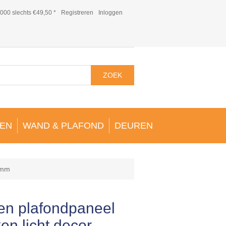
000 slechts €49,50 *
Registreren
Inloggen
ZOEK
EN
WAND & PLAFOND
DEUREN
0mm
n plafondpaneel
en licht decor