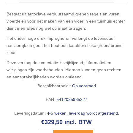
Blokhut opties
Scheepsbodem vloeren o.a. laminaat &
Gevelbekleding NORDHIIL® fijn diep zwart hout voor
houtlamelparket
Luxe massief houten wandbekleding
Bestaat uit autoclave verduurzaamd grenen regels en vuren
prachtige gevels!
Blokhut opbouwservice
vloerdelen voor het maken van een vloer in een tuinhuis echter
Ondervloeren/toebehoren voor laminaat & lamel en
dient men alles nog wel op maat te zagen.
Lijstwerk & Profielen en toebehoren
Gevelbekleding Fazawood
fineerparket
Het onder hoge druk impregneren verlengt de levensduur
aanzienlijk en geeft het hout een karakteristieke groen/ bruine
Gevelbekleding Woodritch
Ondervloeren/toebehoren voor SPC vinyl vloeren
kleur.
Deze verkoopdocumentatie is vrijblijvend, informatief en
Gevelbekleding sioo:x & radiata-pine vulcan concept
Plinten
wijzigingen zijn voorbehouden. Hieraan kunnen geen rechten
en aansprakelijkheden worden ontleend.
Gevel-en dakrand bekleding Novalit outdoor® made by
Aluminium profielen
Beschikbaarheid::
Op voorraad
SK Stemid kunststoffen
EAN:
5412025985227
Vloeren legservice door professionals
Gevelbekleding HDM outdoor ® weersbestendige
massief click 'N screw gevelpanelen
Leveringsdatum:
4-5 weken, leverdag wordt afgestemd.
€329,50 incl. BTW
Toebehoren voor gevelbekleding