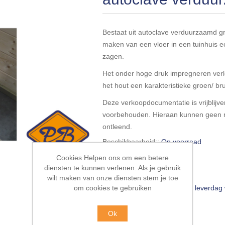
Bestaat uit autoclave verduurzaamd gr
maken van een vloer in een tuinhuis e
zagen.
Het onder hoge druk impregneren verle
het hout een karakteristieke groen/ br
Deze verkoopdocumentatie is vrijblijven
voorbehouden. Hieraan kunnen geen r
ontleend.
Beschikbaarheid::
Op voorraad
Cookies Helpen ons om een betere
EAN:
5412025985241
diensten te kunnen verlenen. Als je gebruik
wilt maken van onze diensten stem je toe
om cookies te gebruiken
Leveringsdatum:
4-5 weken, leverdag
€475,00 incl. BTW
Ok