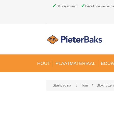
✔
✔
60 jaar ervaring
Beveiligde webwink
HOUT
PLAATMATERIAAL
BOUW
Startpagina
/
Tuin
/
Blokhutte