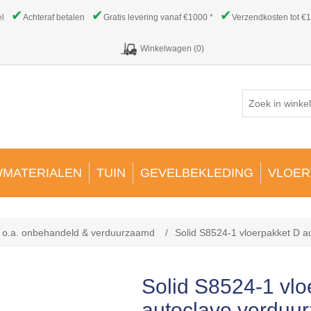
✔
✔
✔
el
Achteraf betalen
Gratis levering vanaf €1000 *
Verzendkosten tot €1
Winkelwagen
(0)
MATERIALEN
TUIN
GEVELBEKLEDING
VLOER
n o.a. onbehandeld & verduurzaamd
/
Solid S8524-1 vloerpakket D 
Solid S8524-1 vlo
autoclave verduu