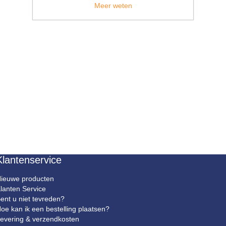
BESTEL NU!
Meer weten
Klantenservice
ieuwe producten
lanten Service
ent u niet tevreden?
oe kan ik een bestelling plaatsen?
evering & verzendkosten