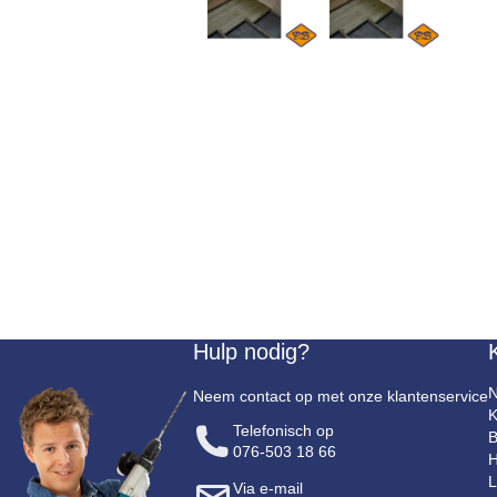
Hulp nodig?
N
Neem contact op met onze klantenservice
K
Telefonisch op
B
076-503 18 66
H
L
Via e-mail