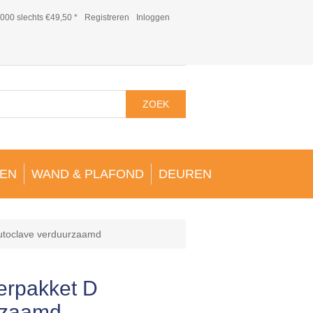
000 slechts €49,50 *
Registreren
Inloggen
ZOEK
EN
WAND & PLAFOND
DEUREN
autoclave verduurzaamd
erpakket D
rzaamd