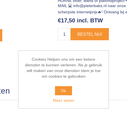
HÜRNE vloer, wand of plafondproject
MAIL 💻
info@pieterbaks.nl
naar onze 
scherpste internetprijs🔥! Ontvang b
€17,50 incl. BTW
BESTEL NU!
Cookies Helpen ons om een betere
diensten te kunnen verlenen. Als je gebruik
wilt maken van onze diensten stem je toe
om cookies te gebruiken
ten
Ok
Meer weten