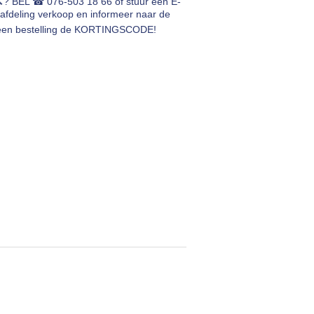
🔨? BEL ☎ 076-503 18 66 of stuur een E-
afdeling verkoop en informeer naar de
ij een bestelling de KORTINGSCODE!