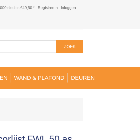
000 slechts €49,50 *
Registreren
Inloggen
ZOEK
EN
WAND & PLAFOND
DEUREN
corlijst FWL 50 as