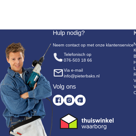
Hulp nodig?
N
Neem contact op met onze klantenservice
K
Telefonisch op
B
076-503 18 66
H
L
Via e-mail
R
info@pieterbaks.nl
V
Volg ons
V
C