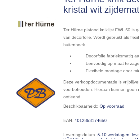
kristal wit zijd
Ter Hürne plafond kniklijst FWL 50 i
van decorfolie. Wordt gebruikt als fle
buitenhoek.
Decorfolie fabrieksmatig aang
Eenvoudig op maat te zagen /
Flexibele montage door middel 
Deze verkoopdocumentatie is vrijblijven
voorbehouden. Hieraan kunnen geen r
ontleend.
Beschikbaarheid::
Op voorraad
EAN:
4012853174650
Leveringsdatum:
5-10 werkdagen, lev