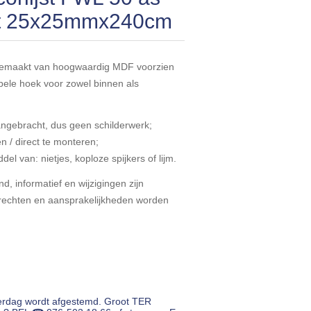
emat 25x25mmx240cm
s gemaakt van hoogwaardig MDF voorzien
xibele hoek voor zowel binnen als
ebracht, dus geen schilderwerk;
 direct te monteren;
van: nietjes, koploze spijkers of lijm.
d, informatief en wijzigingen zijn
echten en aansprakelijkheden worden
erdag wordt afgestemd. Groot TER