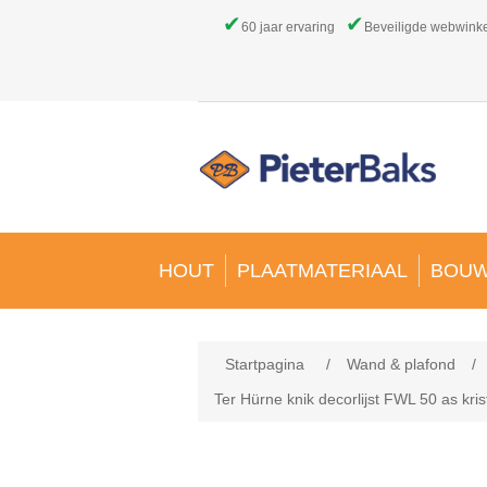
✔
✔
60 jaar ervaring
Beveiligde webwink
HOUT
PLAATMATERIAAL
BOUW
Startpagina
/
Wand & plafond
/
Ter Hürne knik decorlijst FWL 50 as kr