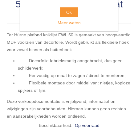
Blokhut opties
50 esdoorn crème wit mat
Scheepsbodem vloeren o.a. laminaat &
Gevelbekleding NORDHIIL® fijn diep zwart hout voor
houtlamelparket
25x25mmx240cm
Ok
Luxe massief houten wandbekleding
prachtige gevels!
Blokhut opbouwservice
Meer weten
Ondervloeren/toebehoren voor laminaat & lamel en
Lijstwerk & Profielen en toebehoren
Gevelbekleding Fazawood
fineerparket
Ter Hürne plafond kniklijst FWL 50 is gemaakt van hoogwaardig
MDF voorzien van decorfolie. Wordt gebruikt als flexibele hoek
voor zowel binnen als buitenhoek.
Gevelbekleding Woodritch
Ondervloeren/toebehoren voor SPC vinyl vloeren
Decorfolie fabrieksmatig aangebracht, dus geen
Gevelbekleding sioo:x & radiata-pine vulcan concept
schilderwerk;
Plinten
Eenvoudig op maat te zagen / direct te monteren;
Flexibele montage door middel van: nietjes, koploze
Gevel-en dakrand bekleding Novalit outdoor® made by
Aluminium profielen
spijkers of lijm.
SK Stemid kunststoffen
Deze verkoopdocumentatie is vrijblijvend, informatief en
Vloeren legservice door professionals
Gevelbekleding HDM outdoor ® weersbestendige
wijzigingen zijn voorbehouden. Hieraan kunnen geen rechten
massief click 'N screw gevelpanelen
en aansprakelijkheden worden ontleend.
Beschikbaarheid::
Op voorraad
Toebehoren voor gevelbekleding