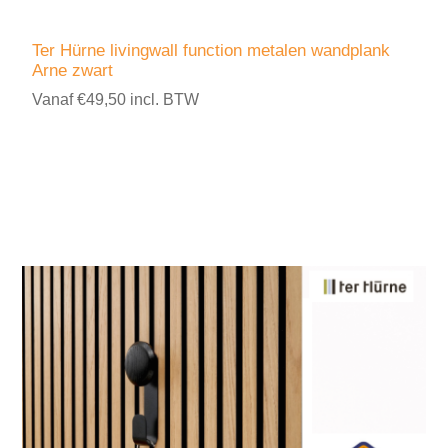
Ter Hürne livingwall function metalen wandplank
Arne zwart
Vanaf €49,50 incl. BTW