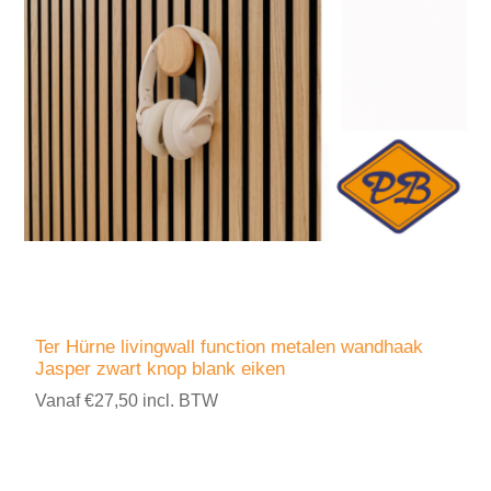
Ter Hürne livingwall function metalen wandhaak
Jasper zwart knop blank eiken
Vanaf €27,50 incl. BTW