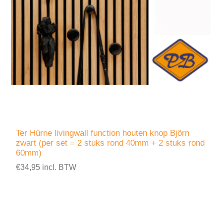
Ter Hürne livingwall function houten knop Björn
zwart (per set = 2 stuks rond 40mm + 2 stuks rond
60mm)
€34,95 incl. BTW