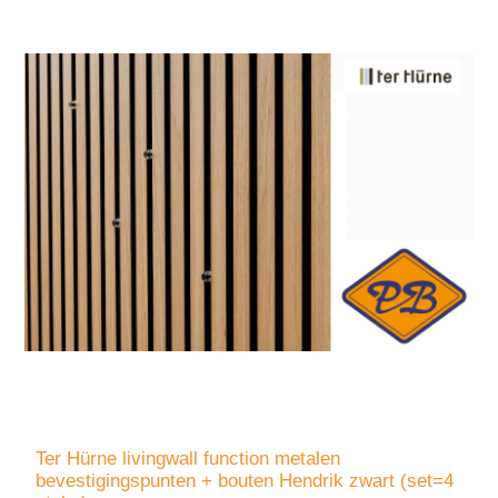
Ter Hürne livingwall function metalen
bevestigingspunten + bouten Hendrik zwart (set=4