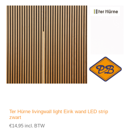
Ter Hürne livingwall light Eirik wand LED strip
zwart
€14,95 incl. BTW