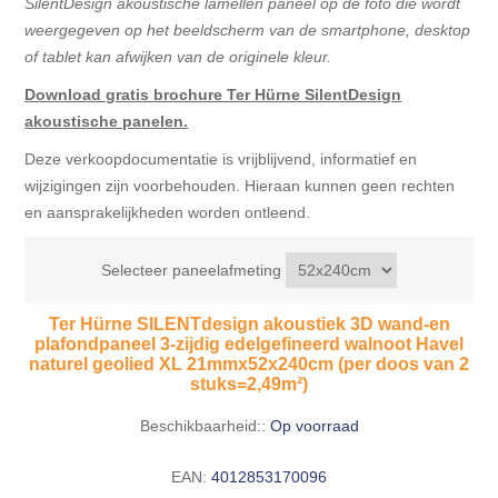
SilentDesign akoustische lamellen paneel op de foto die wordt
weergegeven op het beeldscherm van de smartphone, desktop
of tablet kan afwijken van de originele kleur.
Download gratis brochure Ter Hürne SilentDesign
akoustische panelen.
Deze verkoopdocumentatie is vrijblijvend, informatief en
wijzigingen zijn voorbehouden. Hieraan kunnen geen rechten
en aansprakelijkheden worden ontleend.
Selecteer paneelafmeting
Ter Hürne SILENTdesign akoustiek 3D wand-en
plafondpaneel 3-zijdig edelgefineerd walnoot Havel
naturel geolied XL 21mmx52x240cm (per doos van 2
stuks=2,49m²)
Beschikbaarheid::
Op voorraad
EAN:
4012853170096