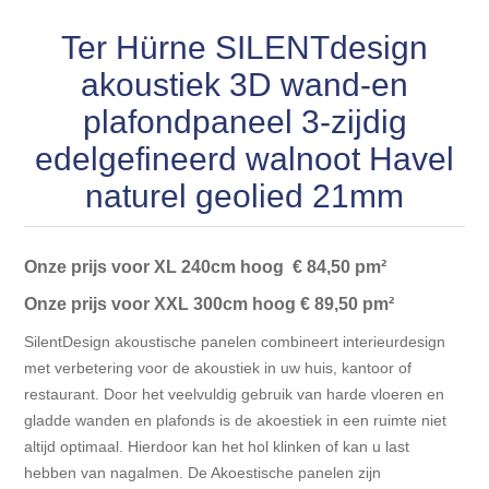
Blokhut opties
Scheepsbodem vloeren o.a. laminaat &
Gevelbekleding NORDHIIL® fijn diep zwart hout voor
Ter Hürne SILENTdesign
houtlamelparket
Luxe massief houten wandbekleding
prachtige gevels!
Blokhut opbouwservice
akoustiek 3D wand-en
Ondervloeren/toebehoren voor laminaat & lamel en
Lijstwerk & Profielen en toebehoren
plafondpaneel 3-zijdig
Gevelbekleding Fazawood
fineerparket
edelgefineerd walnoot Havel
Gevelbekleding Woodritch
Ondervloeren/toebehoren voor SPC vinyl vloeren
naturel geolied 21mm
Gevelbekleding sioo:x & radiata-pine vulcan concept
Plinten
Onze prijs voor XL 240cm hoog € 84,50 pm²
Gevel-en dakrand bekleding Novalit outdoor® made by
Onze prijs voor XXL 300cm hoog
€ 89,50 pm²
Aluminium profielen
SK Stemid kunststoffen
SilentDesign akoustische panelen combineert interieurdesign
Vloeren legservice door professionals
met verbetering voor de akoustiek in uw huis, kantoor of
Gevelbekleding HDM outdoor ® weersbestendige
restaurant. Door het veelvuldig gebruik van harde vloeren en
massief click 'N screw gevelpanelen
gladde wanden en plafonds is de akoestiek in een ruimte niet
altijd optimaal. Hierdoor kan het hol klinken of kan u last
Toebehoren voor gevelbekleding
hebben van nagalmen. De Akoestische panelen zijn