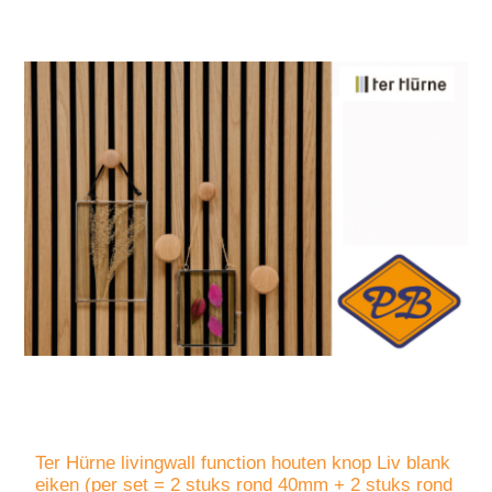
Ter Hürne livingwall function houten knop Liv blank
eiken (per set = 2 stuks rond 40mm + 2 stuks rond