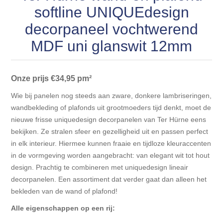
Blokhut opties
softline UNIQUEdesign
Scheepsbodem vloeren o.a. laminaat &
Gevelbekleding NORDHIIL® fijn diep zwart hout voor
houtlamelparket
Luxe massief houten wandbekleding
decorpaneel vochtwerend
prachtige gevels!
Blokhut opbouwservice
MDF uni glanswit 12mm
Ondervloeren/toebehoren voor laminaat & lamel en
Lijstwerk & Profielen en toebehoren
Gevelbekleding Fazawood
fineerparket
Onze prijs €34,95 pm²
Gevelbekleding Woodritch
Ondervloeren/toebehoren voor SPC vinyl vloeren
Wie bij panelen nog steeds aan zware, donkere lambriseringen,
wandbekleding of plafonds uit grootmoeders tijd denkt, moet de
Gevelbekleding sioo:x & radiata-pine vulcan concept
Plinten
nieuwe frisse uniquedesign decorpanelen van Ter Hürne eens
bekijken. Ze stralen sfeer en gezelligheid uit en passen perfect
Gevel-en dakrand bekleding Novalit outdoor® made by
Aluminium profielen
in elk interieur. Hiermee kunnen fraaie en tijdloze kleuraccenten
SK Stemid kunststoffen
in de vormgeving worden aangebracht: van elegant wit tot hout
design. Prachtig te combineren met uniquedesign lineair
Vloeren legservice door professionals
Gevelbekleding HDM outdoor ® weersbestendige
decorpanelen. Een assortiment dat verder gaat dan alleen het
massief click 'N screw gevelpanelen
bekleden van de wand of plafond!
Alle eigenschappen op een rij:
Toebehoren voor gevelbekleding