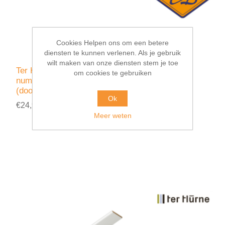
Cookies Helpen ons om een betere
diensten te kunnen verlenen. Als je gebruik
wilt maken van onze diensten stem je toe
Ter Hürne wand-en plafond bevestigingsclips
om cookies te gebruiken
nummer 2 voor 0mm voeg exclusief schroeven
(doos=250stuks)
Ok
€24,95 incl. BTW
Meer weten