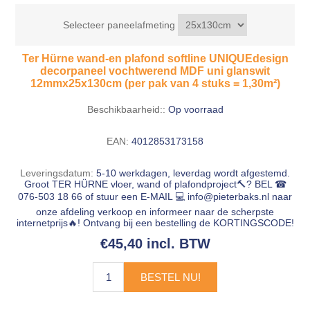
Selecteer paneelafmeting
Ter Hürne wand-en plafond softline UNIQUEdesign
decorpaneel vochtwerend MDF uni glanswit
12mmx25x130cm (per pak van 4 stuks = 1,30m²)
Beschikbaarheid::
Op voorraad
EAN:
4012853173158
Leveringsdatum:
5-10 werkdagen, leverdag wordt afgestemd.
Groot TER HÜRNE vloer, wand of plafondproject🔨? BEL ☎
076-503 18 66 of stuur een E-MAIL 💻
info@pieterbaks.nl
naar
onze afdeling verkoop en informeer naar de scherpste
internetprijs🔥! Ontvang bij een bestelling de KORTINGSCODE!
€45,40 incl. BTW
BESTEL NU!