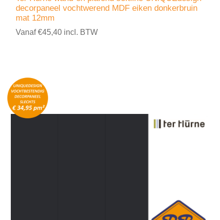
decorpaneel vochtwerend MDF eiken donkerbruin
mat 12mm
Vanaf €45,40 incl. BTW