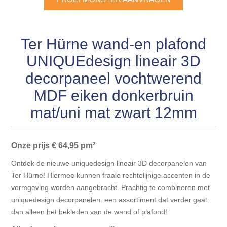
Blokhut opties
Scheepsbodem vloeren o.a. laminaat &
Gevelbekleding NORDHIIL® fijn diep zwart hout voor
houtlamelparket
Luxe massief houten wandbekleding
prachtige gevels!
Blokhut opbouwservice
Ter Hürne wand-en plafond
Ondervloeren/toebehoren voor laminaat & lamel en
Lijstwerk & Profielen en toebehoren
Gevelbekleding Fazawood
UNIQUEdesign lineair 3D
fineerparket
decorpaneel vochtwerend
Gevelbekleding Woodritch
Ondervloeren/toebehoren voor SPC vinyl vloeren
MDF eiken donkerbruin
mat/uni mat zwart 12mm
Gevelbekleding sioo:x & radiata-pine vulcan concept
Plinten
Gevel-en dakrand bekleding Novalit outdoor® made by
Aluminium profielen
Onze prijs € 64,95 pm²
SK Stemid kunststoffen
Ontdek de nieuwe uniquedesign lineair 3D decorpanelen van
Vloeren legservice door professionals
Ter Hürne! Hiermee kunnen fraaie rechtelijnige accenten in de
Gevelbekleding HDM outdoor ® weersbestendige
vormgeving worden aangebracht. Prachtig te combineren met
massief click 'N screw gevelpanelen
uniquedesign decorpanelen. een assortiment dat verder gaat
dan alleen het bekleden van de wand of plafond!
Toebehoren voor gevelbekleding