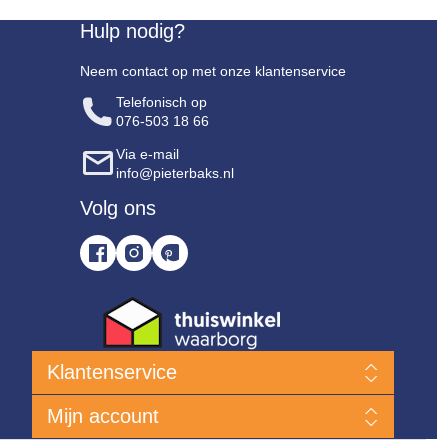
Hulp nodig?
Neem contact op met onze klantenservice
Telefonisch op
076-503 18 66
Via e-mail
info@pieterbaks.nl
Volg ons
Klantenservice
Nieuwe producten
Mijn account
Klanten Service
Bent u niet tevreden?
Mijn account