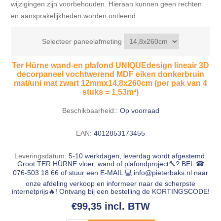
wijzigingen zijn voorbehouden. Hieraan kunnen geen rechten
en aansprakelijkheden worden ontleend.
Selecteer paneelafmeting
Ter Hürne wand-en plafond UNIQUEdesign lineair 3D
decorpaneel vochtwerend MDF eiken donkerbruin
mat/uni mat zwart 12mmx14,8x260cm (per pak van 4
stuks = 1,53m²)
Beschikbaarheid::
Op voorraad
EAN:
4012853173455
Leveringsdatum:
5-10 werkdagen, leverdag wordt afgestemd.
Groot TER HÜRNE vloer, wand of plafondproject🔨? BEL ☎
076-503 18 66 of stuur een E-MAIL 💻
info@pieterbaks.nl
naar
onze afdeling verkoop en informeer naar de scherpste
internetprijs🔥! Ontvang bij een bestelling de KORTINGSCODE!
€99,35 incl. BTW