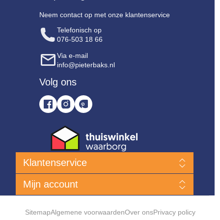
Neem contact op met onze klantenservice
Telefonisch op
076-503 18 66
Via e-mail
info@pieterbaks.nl
Volg ons
Klantenservice
Nieuwe producten
Mijn account
Klanten Service
Bent u niet tevreden?
Mijn account
Hoe kan ik een bestelling plaatsen?
Bestellingen
Sitemap
Algemene voorwaarden
Over ons
Privacy policy
Levering & verzendkosten
Klant adressen