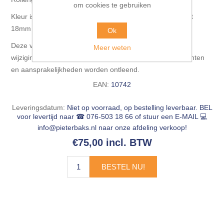
om cookies te gebruiken
Kleur is passend bij kronospan geplastificeerd spaanplaat
18mm standaard ferrara eiken (kleurnummer: 8921 pr).
Ok
Deze verkoopdocumentatie is vrijblijvend, informatief en
Meer weten
wijzigingen zijn voorbehouden. Hieraan kunnen geen rechten
en aansprakelijkheden worden ontleend.
EAN:
10742
Leveringsdatum:
Niet op voorraad, op bestelling leverbaar. BEL
voor levertijd naar ☎ 076-503 18 66 of stuur een E-MAIL 💻
info@pieterbaks.nl
naar onze afdeling verkoop!
€75,00 incl. BTW
BESTEL NU!