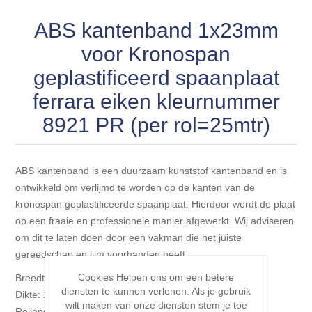
Blokhut opties
Scheepsbodem vloeren o.a. laminaat &
Gevelbekleding NORDHIIL® fijn diep zwart hout voor
ABS kantenband 1x23mm
houtlamelparket
Luxe massief houten wandbekleding
prachtige gevels!
Blokhut opbouwservice
voor Kronospan
Ondervloeren/toebehoren voor laminaat & lamel en
Lijstwerk & Profielen en toebehoren
geplastificeerd spaanplaat
Gevelbekleding Fazawood
fineerparket
ferrara eiken kleurnummer
Gevelbekleding Woodritch
Ondervloeren/toebehoren voor SPC vinyl vloeren
8921 PR (per rol=25mtr)
Gevelbekleding sioo:x & radiata-pine vulcan concept
Plinten
ABS kantenband is een duurzaam kunststof kantenband en is
ontwikkeld om verlijmd te worden op de kanten van de
Gevel-en dakrand bekleding Novalit outdoor® made by
Aluminium profielen
kronospan geplastificeerde spaanplaat. Hierdoor wordt de plaat
SK Stemid kunststoffen
op een fraaie en professionele manier afgewerkt. Wij adviseren
Vloeren legservice door professionals
om dit te laten doen door een vakman die het juiste
Gevelbekleding HDM outdoor ® weersbestendige
gereedschap en lijm voorhanden heeft.
massief click 'N screw gevelpanelen
Cookies Helpen ons om een betere
Breedte: 23mm
diensten te kunnen verlenen. Als je gebruik
Dikte: 1mm
Toebehoren voor gevelbekleding
wilt maken van onze diensten stem je toe
Rollengte: 25mtr