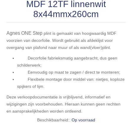
Blokhut opties
MDF 12TF linnenwit
Scheepsbodem vloeren o.a. laminaat &
Gevelbekleding NORDHIIL® fijn diep zwart hout voor
houtlamelparket
8x44mmx260cm
Luxe massief houten wandbekleding
prachtige gevels!
Blokhut opbouwservice
Ondervloeren/toebehoren voor laminaat & lamel en
Lijstwerk & Profielen en toebehoren
Gevelbekleding Fazawood
Agnes ONE Step
fineerparket
plint is gemaakt van hoogwaardig MDF
voorzien van decorfolie. Wordt gebruikt als afdeklijst voor
overgang van plafond naar muur of als wand(vloer)plint.
Gevelbekleding Woodritch
Ondervloeren/toebehoren voor SPC vinyl vloeren
Decorfolie fabrieksmatig aangebracht, dus geen
Gevelbekleding sioo:x & radiata-pine vulcan concept
schilderwerk;
Plinten
Eenvoudig op maat te zagen / direct te monteren;
Flexibele montage door middel van: nietjes, koploze
Gevel-en dakrand bekleding Novalit outdoor® made by
Aluminium profielen
spijkers of lijm.
SK Stemid kunststoffen
Deze verkoopdocumentatie is vrijblijvend, informatief en
Vloeren legservice door professionals
Gevelbekleding HDM outdoor ® weersbestendige
wijzigingen zijn voorbehouden. Hieraan kunnen geen rechten
massief click 'N screw gevelpanelen
en aansprakelijkheden worden ontleend.
Beschikbaarheid::
Op voorraad
Toebehoren voor gevelbekleding