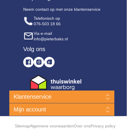
Neem contact op met onze klantenservice
Telefonisch op
076-503 18 66
Via e-mail
info@pieterbaks.nl
Volg ons
Klantenservice
Nieuwe producten
Mijn account
Klanten Service
Bent u niet tevreden?
Mijn account
Hoe kan ik een bestelling plaatsen?
Bestellingen
Sitemap
Algemene voorwaarden
Over ons
Privacy policy
Levering & verzendkosten