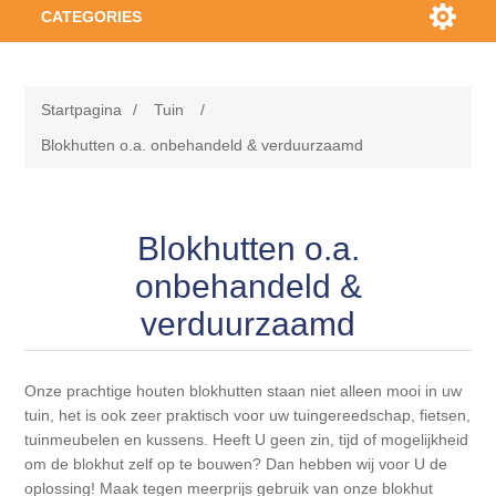
CATEGORIES
HOUT
Startpagina
/
Tuin
/
PLAATMATERIAAL
Vurenhout
Blokhutten o.a. onbehandeld & verduurzaamd
BOUWMATERIALEN
Vurenhout NE kwinta, klasse C geëgaliseerde latten
Verduurzaamd naaldhout
BIObased plaatmateriaal
Blokhutten o.a.
Vurenhout NE kwinta, klasse C geschaafd kleine maten
Douglas hout
Underlayment platen
TUIN
Gipsplaten
onbehandeld &
verduurzaamd
Vurenhout NE kwinta, klasse C geschaafd midden
Eikenhout (vers-fijnbezaagd)
OSB platen
GEVELBEKLEDING
Gipsplaten
Gipsvezelplaten
Tuinplanken & rabbatdelen o.a. verduurzaamd
maten
naaldhout, douglas, eiken vers-fijnbezaagd en
(tropisch) loofhout
Onze prachtige houten blokhutten staan niet alleen mooi in uw
(Tropisch) loofhout o.a. (terras-vlonder-antislip)
Multiplex Interieur platen
Toebehoren gipsplaten
VLOEREN
Gipsvezelplaten
Metalstud wandprofielen
Gevelbekleding hout
Vurenhout NE kwinta, klasse C geschaafd zware balk
planken, balken, palen, liggers en damwand
tuin, het is ook zeer praktisch voor uw tuingereedschap, fietsen,
maten
tuinmeubelen en kussens. Heeft U geen zin, tijd of mogelijkheid
Tuinpalen, staanders & liggers, regels o.a.
Multiplex Exterieur platen
om de blokhut zelf op te bouwen? Dan hebben wij voor U de
Toebehoren gipsvezelplaten
Bouwstenen & blokken
verduurzaamd naaldhout, douglas, eiken vers-
Gevelbekleding (multiplexen & mdf) platen
WAND & PLAFOND
Laminaat vloeren
Vloerdelen
oplossing! Maak tegen meerprijs gebruik van onze blokhut
fijnbezaagd en (tropisch) loofhout