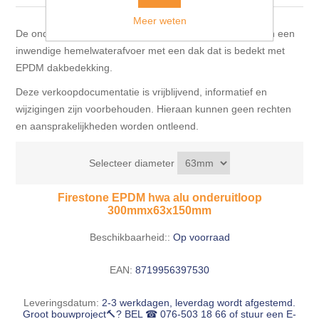
Blokhut opties
Scheepsbodem vloeren o.a. laminaat &
Meer weten
Gevelbekleding NORDHIIL® fijn diep zwart hout voor
houtlamelparket
Luxe massief houten wandbekleding
De onderuitloop kan worden gebruikt voor het maken van een
prachtige gevels!
Blokhut opbouwservice
inwendige hemelwaterafvoer met een dak dat is bedekt met
Ondervloeren/toebehoren voor laminaat & lamel en
EPDM dakbedekking.
Lijstwerk & Profielen en toebehoren
Gevelbekleding Fazawood
fineerparket
Deze verkoopdocumentatie is vrijblijvend, informatief en
wijzigingen zijn voorbehouden. Hieraan kunnen geen rechten
Gevelbekleding Woodritch
Ondervloeren/toebehoren voor SPC vinyl vloeren
en aansprakelijkheden worden ontleend.
Gevelbekleding sioo:x & radiata-pine vulcan concept
Plinten
Selecteer diameter
Gevel-en dakrand bekleding Novalit outdoor® made by
Firestone EPDM hwa alu onderuitloop
Aluminium profielen
300mmx63x150mm
SK Stemid kunststoffen
Beschikbaarheid::
Op voorraad
Vloeren legservice door professionals
Gevelbekleding HDM outdoor ® weersbestendige
massief click 'N screw gevelpanelen
EAN:
8719956397530
Leveringsdatum:
2-3 werkdagen, leverdag wordt afgestemd.
Toebehoren voor gevelbekleding
Groot bouwproject🔨? BEL ☎ 076-503 18 66 of stuur een E-