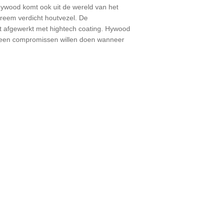
 Hywood komt ook uit de wereld van het
treem verdicht houtvezel. De
t afgewerkt met hightech coating. Hywood
d geen compromissen willen doen wanneer