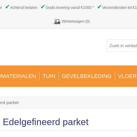
✔
✔
✔
el
Achteraf betalen
Gratis levering vanaf €1000 *
Verzendkosten tot €1
Winkelwagen
(0)
MATERIALEN
TUIN
GEVELBEKLEDING
VLOER
erd parket
Edelgefineerd parket