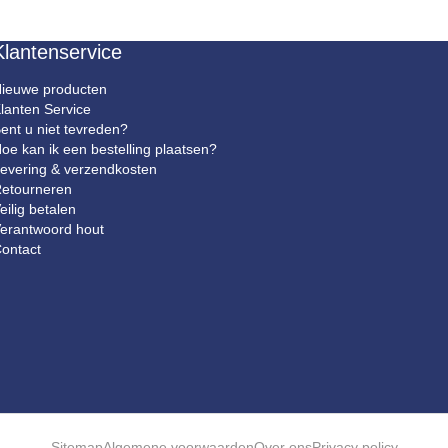
Klantenservice
ieuwe producten
lanten Service
ent u niet tevreden?
oe kan ik een bestelling plaatsen?
evering & verzendkosten
etourneren
eilig betalen
erantwoord hout
ontact
Sitemap
Algemene voorwaarden
Over ons
Privacy policy