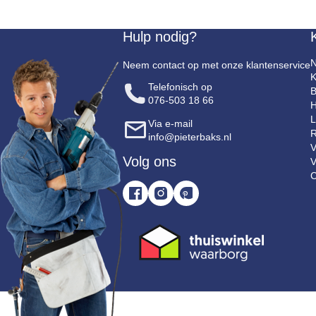
Hulp nodig?
N
Neem contact op met onze klantenservice
K
Telefonisch op
B
076-503 18 66
H
L
Via e-mail
R
info@pieterbaks.nl
V
Volg ons
V
C