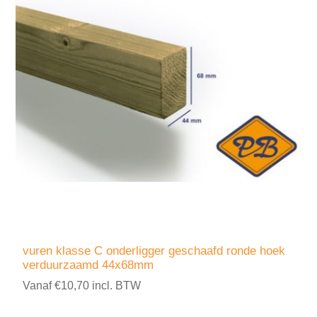
vuren klasse C onderligger geschaafd ronde hoek
verduurzaamd 44x68mm
Vanaf €10,70 incl. BTW