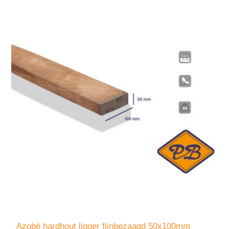
Azobé hardhout ligger fijnbezaagd 50x100mm