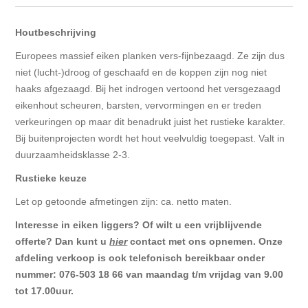
Blokhut opties
Scheepsbodem vloeren o.a. laminaat &
Gevelbekleding NORDHIIL® fijn diep zwart hout voor
houtlamelparket
Luxe massief houten wandbekleding
Houtbeschrijving
prachtige gevels!
Blokhut opbouwservice
Europees massief eiken planken vers-fijnbezaagd. Ze zijn dus
Ondervloeren/toebehoren voor laminaat & lamel en
Lijstwerk & Profielen en toebehoren
niet (lucht-)droog of geschaafd en de koppen zijn nog niet
Gevelbekleding Fazawood
fineerparket
haaks afgezaagd. Bij het indrogen vertoond het versgezaagd
eikenhout scheuren, barsten, vervormingen en er treden
Gevelbekleding Woodritch
Ondervloeren/toebehoren voor SPC vinyl vloeren
verkeuringen op maar dit benadrukt juist het rustieke karakter.
Bij buitenprojecten wordt het hout veelvuldig toegepast. Valt in
Gevelbekleding sioo:x & radiata-pine vulcan concept
Plinten
duurzaamheidsklasse 2-3.
Rustieke keuze
Gevel-en dakrand bekleding Novalit outdoor® made by
Aluminium profielen
Let op getoonde afmetingen zijn: ca. netto maten.
SK Stemid kunststoffen
Interesse in eiken liggers? Of wilt u een vrijblijvende
Vloeren legservice door professionals
offerte? Dan kunt u
hier
contact met ons opnemen. Onze
Gevelbekleding HDM outdoor ® weersbestendige
massief click 'N screw gevelpanelen
afdeling verkoop is ook telefonisch bereikbaar onder
nummer: 076-503 18 66 van maandag t/m vrijdag van 9.00
tot 17.00uur.
Toebehoren voor gevelbekleding