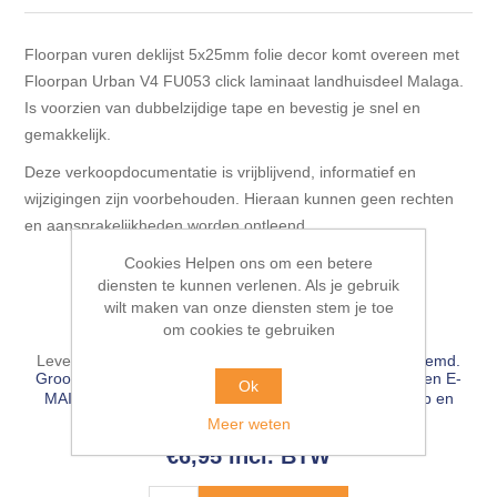
Blokhut opties
Scheepsbodem vloeren o.a. laminaat &
Gevelbekleding NORDHIIL® fijn diep zwart hout voor
houtlamelparket
Luxe massief houten wandbekleding
Floorpan vuren deklijst 5x25mm folie decor komt overeen met
prachtige gevels!
Blokhut opbouwservice
Floorpan Urban V4 FU053 click laminaat landhuisdeel Malaga.
Ondervloeren/toebehoren voor laminaat & lamel en
Lijstwerk & Profielen en toebehoren
Is voorzien van dubbelzijdige tape en bevestig je snel en
Gevelbekleding Fazawood
fineerparket
gemakkelijk.
Deze verkoopdocumentatie is vrijblijvend, informatief en
Gevelbekleding Woodritch
Ondervloeren/toebehoren voor SPC vinyl vloeren
wijzigingen zijn voorbehouden. Hieraan kunnen geen rechten
en aansprakelijkheden worden ontleend.
Gevelbekleding sioo:x & radiata-pine vulcan concept
Plinten
Beschikbaarheid::
Op voorraad
Cookies Helpen ons om een betere
diensten te kunnen verlenen. Als je gebruik
wilt maken van onze diensten stem je toe
Gevel-en dakrand bekleding Novalit outdoor® made by
EAN:
8714392039402
Aluminium profielen
om cookies te gebruiken
SK Stemid kunststoffen
Leveringsdatum:
3-5 werkdagen, leverdag wordt afgestemd.
Vloeren legservice door professionals
Groot bouwproject🔨? BEL ☎ 076-503 18 66 of stuur een E-
Ok
Gevelbekleding HDM outdoor ® weersbestendige
MAIL 💻
info@pieterbaks.nl
naar onze afdeling verkoop en
massief click 'N screw gevelpanelen
profiteer van de scherpste internetprijs🔥!
Meer weten
€6,95 incl. BTW
Toebehoren voor gevelbekleding