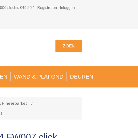
000 slechts €49,50 *
Registreren
Inloggen
ZOEK
EN
WAND & PLAFOND
DEUREN
& Fineerparket
/
²)
4 FW007 click