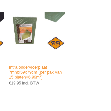
r
Intra ondervloerplaat
7mmx59x79cm (per pak van
15 platen=6,99m²)
€19,95 incl. BTW