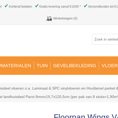
✔
✔
✔
el
Achteraf betalen
Gratis levering vanaf €1000 *
Verzendkosten tot €1
Winkelwagen
(0)
MATERIALEN
TUIN
GEVELBEKLEDING
VLOER
isdeel vloeren o.a. Laminaat & SPC vinylvloeren en Houtlamel parket 
at landhuisdeel Parot 8mmx19,7x120,5cm (per pak van 8 stuks=1,90m
Floorpan Wings V