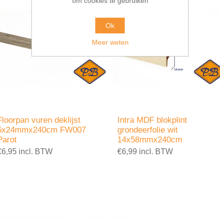
om cookies te gebruiken
Ok
Meer weten
Floorpan vuren deklijst
Intra MDF blokplint
5x24mmx240cm FW007
grondeerfolie wit
Parot
14x58mmx240cm
€6,95 incl. BTW
€6,99 incl. BTW