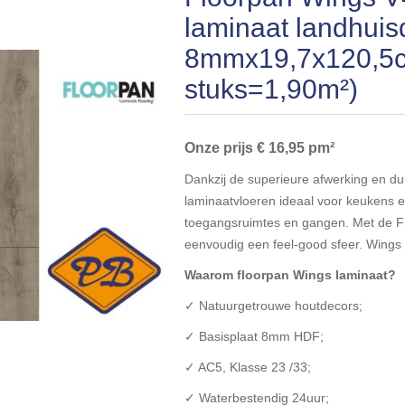
laminaat landhuis
8mmx19,7x120,5c
stuks=1,90m²)
Onze prijs
€
16,95
pm²
Dankzij de superieure afwerking en d
laminaatvloeren ideaal voor keukens
toegangsruimtes en gangen. Met de Flo
eenvoudig een feel-good sfeer. Wings 
Waarom floorpan Wings laminaat?
✓ Natuurgetrouwe houtdecors;
✓ Basisplaat 8mm HDF;
✓ AC5, Klasse 23 /33;
✓ Waterbestendig 24uur;