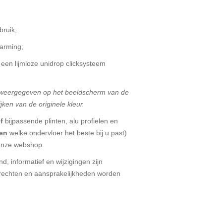
;
bruik;
arming;
 een lijmloze unidrop clicksysteem
t weergegeven op het beeldscherm van de
jken van de originele kleur.
f
bijpassende plinten, alu profielen en
ren
welke ondervloer het beste bij u past)
 onze webshop.
d, informatief en wijzigingen zijn
echten en aansprakelijkheden worden