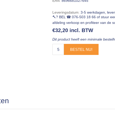
EAN:
8696681027645
Leveringsdatum:
3-5 werkdagen, leve
🔨? BEL ☎ 076-503 18 66 of stuur e
afdeling verkoop en profiteer van de sc
€32,20 incl. BTW
Dit product heeft een minimale bestel
BESTEL NU!
ten