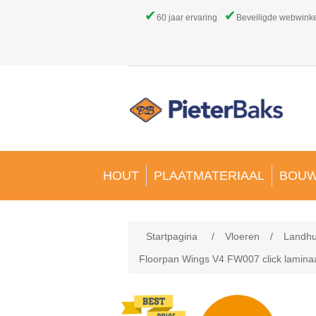
✔
✔
60 jaar ervaring
Beveiligde webwink
HOUT
PLAATMATERIAAL
BOUW
Startpagina
/
Vloeren
/
Landhu
Floorpan Wings V4 FW007 click lamina