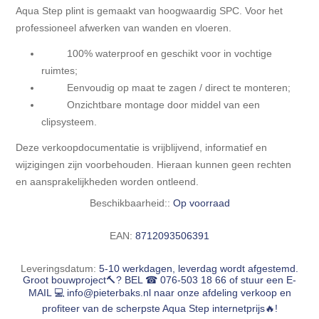
Blokhut opties
Aqua Step plint is gemaakt van hoogwaardig SPC. Voor het
Scheepsbodem vloeren o.a. laminaat &
Gevelbekleding NORDHIIL® fijn diep zwart hout voor
houtlamelparket
professioneel afwerken van wanden en vloeren.
Luxe massief houten wandbekleding
prachtige gevels!
Blokhut opbouwservice
100% waterproof en geschikt voor in vochtige
Ondervloeren/toebehoren voor laminaat & lamel en
Lijstwerk & Profielen en toebehoren
ruimtes;
Gevelbekleding Fazawood
fineerparket
Eenvoudig op maat te zagen / direct te monteren;
Onzichtbare montage door middel van een
Gevelbekleding Woodritch
Ondervloeren/toebehoren voor SPC vinyl vloeren
clipsysteem.
Deze verkoopdocumentatie is vrijblijvend, informatief en
Gevelbekleding sioo:x & radiata-pine vulcan concept
Plinten
wijzigingen zijn voorbehouden. Hieraan kunnen geen rechten
en aansprakelijkheden worden ontleend.
Gevel-en dakrand bekleding Novalit outdoor® made by
Aluminium profielen
Beschikbaarheid::
Op voorraad
SK Stemid kunststoffen
EAN:
8712093506391
Vloeren legservice door professionals
Gevelbekleding HDM outdoor ® weersbestendige
massief click 'N screw gevelpanelen
Leveringsdatum:
5-10 werkdagen, leverdag wordt afgestemd.
Groot bouwproject🔨? BEL ☎ 076-503 18 66 of stuur een E-
MAIL 💻
info@pieterbaks.nl
naar onze afdeling verkoop en
Toebehoren voor gevelbekleding
profiteer van de scherpste Aqua Step internetprijs🔥!