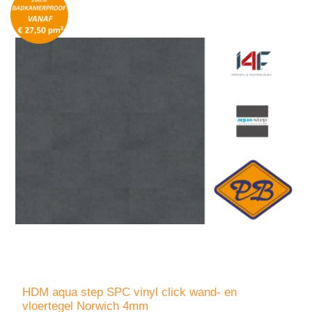
HDM aqua step SPC vinyl click wand- en
vloertegel Norwich 4mm