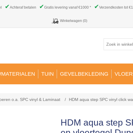
✔
✔
✔
el
Achteraf betalen
Gratis levering vanaf €1000 *
Verzendkosten tot €1
Winkelwagen
(0)
MATERIALEN
TUIN
GEVELBEKLEDING
VLOER
oeren o.a. SPC vinyl & Laminaat
/
HDM aqua step SPC vinyl click w
HDM aqua step SP
en vloertegel Du