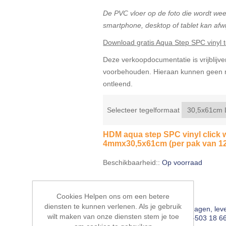
De PVC vloer op de foto die wordt w
smartphone, desktop of tablet kan afwi
Download gratis Aqua Step SPC vinyl t
Deze verkoopdocumentatie is vrijblijven
voorbehouden. Hieraan kunnen geen r
ontleend.
Selecteer tegelformaat
HDM aqua step SPC vinyl click 
4mmx30,5x61cm (per pak van 12
Beschikbaarheid::
Op voorraad
EAN:
8712093507060
Cookies Helpen ons om een betere
diensten te kunnen verlenen. Als je gebruik
Leveringsdatum:
5-10 werkdagen, lev
wilt maken van onze diensten stem je toe
bouwproject🔨? BEL ☎ 076-503 18 66 