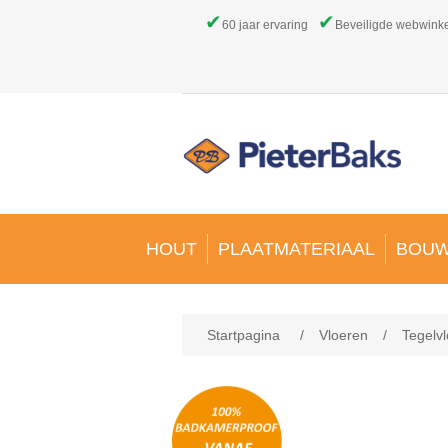
✔
✔
60 jaar ervaring
Beveiligde webwink
HOUT
PLAATMATERIAAL
BOUW
Startpagina
/
Vloeren
/
Tegelvl