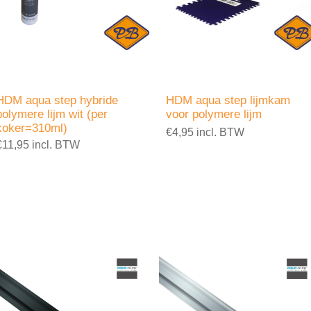
HDM aqua step hybride
HDM aqua step lijmkam
polymere lijm wit (per
voor polymere lijm
koker=310ml)
€4,95 incl. BTW
€11,95 incl. BTW