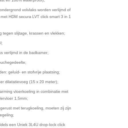
vast en 100% waterproof);
ondergrond volvlaks worden verlijmd of
met HDM secura LVT click smart 3 in 1
 tegen slijtage, krassen en vlekken;
l;
ks verlijmd in de badkamer;
douchegedeelte;
n: geluid- en stofvrije plaatsing;
 dilatatievoeg (15 x 20 meter);
rming vloerkoeling in combinatie met
dervloer 1,5mm;
erust met terugkoeling, moeten zij zijn
egeling;
dels een Uniek 3L4U drop-lock click