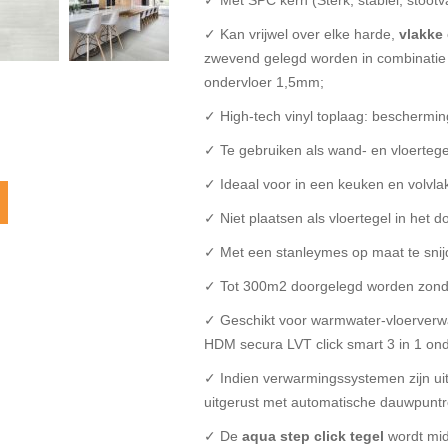
✓ Met SPC kern (Sterk, stabiel, stoot
✓ Kan vrijwel over elke harde,
vlakke
zwevend gelegd worden in combinatie 
ondervloer 1,5mm;
✓ High-tech vinyl toplaag: bescherming
✓ Te gebruiken als wand- en vloertege
✓ Ideaal voor in een keuken en volvla
✓ Niet plaatsen als vloertegel in het 
✓ Met een stanleymes op maat te snijde
✓ Tot 300m2 doorgelegd worden zonder
✓ Geschikt voor warmwater-vloerverwa
HDM secura LVT click smart 3 in 1 on
✓ Indien verwarmingssystemen zijn uitg
uitgerust met automatische dauwpuntr
✓ De
aqua step click tegel
wordt mid