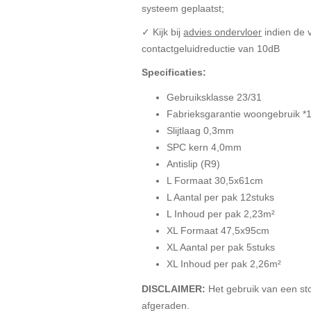
systeem geplaatst;
✓ Kijk bij
advies ondervloer
indien de 
contactgeluidreductie van 10dB
Specificaties:
Gebruiksklasse 23/31
Fabrieksgarantie woongebruik *1
Slijtlaag 0,3mm
SPC kern 4,0mm
Antislip (R9)
L Formaat 30,5x61cm
L Aantal per pak 12stuks
L Inhoud per pak 2,23m²
XL Formaat 47,5x95cm
XL Aantal per pak 5stuks
XL Inhoud per pak 2,26m²
DISCLAIMER:
Het gebruik van een sto
afgeraden.