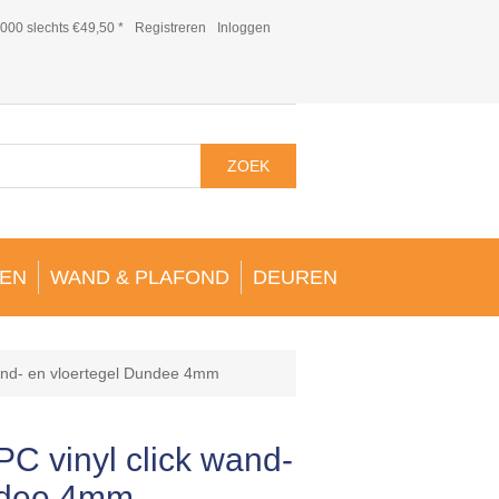
000 slechts €49,50 *
Registreren
Inloggen
ZOEK
EN
WAND & PLAFOND
DEUREN
and- en vloertegel Dundee 4mm
C vinyl click wand-
ndee 4mm