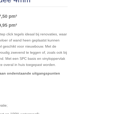
7,50 pm²
9,95 pm²
ep click tegels ideaal bij renovaties, waar
 vloer of wand heen geplaatst kunnen
el geschikt voor nieuwbouw. Met de
nvoudig zwevend te leggen of, zoals ook bij
nd. Met een SPC basis en vinyloppervlak
ze overal in huis toegepast worden.
t aan onderstaande uitgangspunten
;
atie;