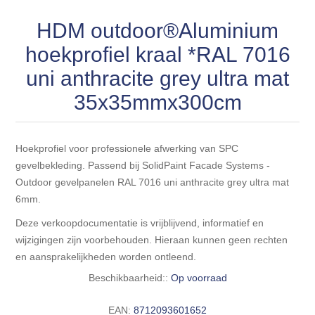
Blokhut opties
Scheepsbodem vloeren o.a. laminaat &
Gevelbekleding NORDHIIL® fijn diep zwart hout voor
HDM outdoor®Aluminium
houtlamelparket
Luxe massief houten wandbekleding
prachtige gevels!
Blokhut opbouwservice
hoekprofiel kraal *RAL 7016
Ondervloeren/toebehoren voor laminaat & lamel en
Lijstwerk & Profielen en toebehoren
uni anthracite grey ultra mat
Gevelbekleding Fazawood
fineerparket
35x35mmx300cm
Gevelbekleding Woodritch
Ondervloeren/toebehoren voor SPC vinyl vloeren
Hoekprofiel voor professionele afwerking van SPC
Gevelbekleding sioo:x & radiata-pine vulcan concept
Plinten
gevelbekleding. Passend bij SolidPaint Facade Systems -
Outdoor gevelpanelen RAL 7016 uni anthracite grey ultra mat
Gevel-en dakrand bekleding Novalit outdoor® made by
Aluminium profielen
6mm.
SK Stemid kunststoffen
Deze verkoopdocumentatie is vrijblijvend, informatief en
Vloeren legservice door professionals
wijzigingen zijn voorbehouden. Hieraan kunnen geen rechten
Gevelbekleding HDM outdoor ® weersbestendige
en aansprakelijkheden worden ontleend.
massief click 'N screw gevelpanelen
Beschikbaarheid::
Op voorraad
Toebehoren voor gevelbekleding
EAN:
8712093601652