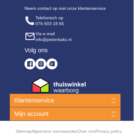
Neem contact op met onze klantenservice
Telefonisch op
076-503 18 66
Via e-mail
info@pieterbaks.nl
Volg ons
Klantenservice
Nieuwe producten
Mijn account
Klanten Service
Bent u niet tevreden?
Mijn account
Hoe kan ik een bestelling plaatsen?
Bestellingen
Sitemap
Algemene voorwaarden
Over ons
Privacy policy
Levering & verzendkosten
Klant adressen