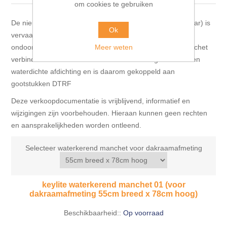
Blokhut opties
om cookies te gebruiken
Scheepsbodem vloeren o.a. laminaat &
Gevelbekleding NORDHIIL® fijn diep zwart hout voor
houtlamelparket
Luxe massief houten wandbekleding
De nieuwe Keylite Waterkerend Manchet de FC (Felt Collar) is
prachtige gevels!
Blokhut opbouwservice
Ok
vervaardigd uit een flexibel materiaal dat zorgt voor een
Ondervloeren/toebehoren voor laminaat & lamel en
Meer weten
ondoordringbare afdichting rond het dakraam. Deze manchet
Lijstwerk & Profielen en toebehoren
Gevelbekleding Fazawood
fineerparket
verbindt zich met het folie van uw dak en zorgt zo voor een
waterdichte afdichting en is daarom gekoppeld aan
Gevelbekleding Woodritch
gootstukken DTRF
Ondervloeren/toebehoren voor SPC vinyl vloeren
Deze verkoopdocumentatie is vrijblijvend, informatief en
Gevelbekleding sioo:x & radiata-pine vulcan concept
wijzigingen zijn voorbehouden. Hieraan kunnen geen rechten
Plinten
en aansprakelijkheden worden ontleend.
Gevel-en dakrand bekleding Novalit outdoor® made by
Aluminium profielen
Selecteer waterkerend manchet voor dakraamafmeting
SK Stemid kunststoffen
Vloeren legservice door professionals
Gevelbekleding HDM outdoor ® weersbestendige
keylite waterkerend manchet 01 (voor
massief click 'N screw gevelpanelen
dakraamafmeting 55cm breed x 78cm hoog)
Beschikbaarheid::
Op voorraad
Toebehoren voor gevelbekleding