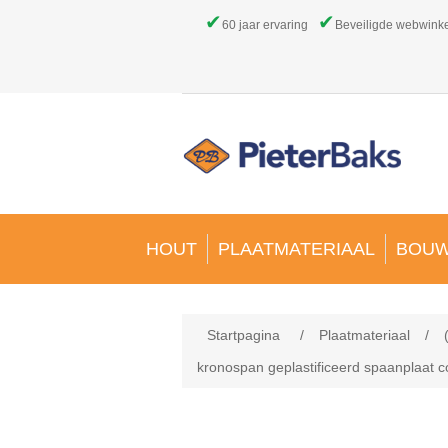
✔
✔
60 jaar ervaring
Beveiligde webwink
HOUT
PLAATMATERIAAL
BOUW
Startpagina
/
Plaatmateriaal
/
kronospan geplastificeerd spaanplaat