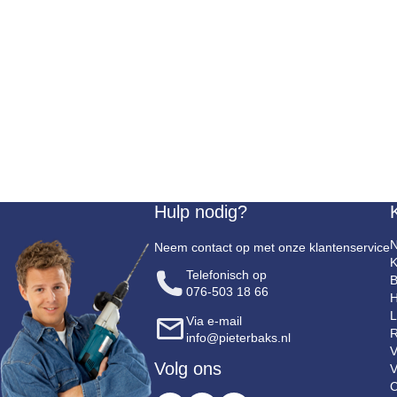
Hulp nodig?
N
Neem contact op met onze klantenservice
K
Telefonisch op
B
076-503 18 66
H
L
Via e-mail
R
info@pieterbaks.nl
V
Volg ons
V
C