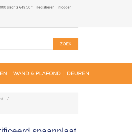
000 slechts €49,50 *
Registreren
Inloggen
ZOEK
EN
WAND & PLAFOND
DEUREN
at
/
ificeerd spaanplaat