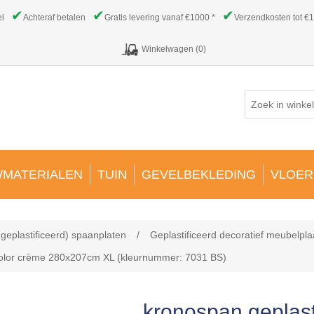
✔
✔
✔
el
Achteraf betalen
Gratis levering vanaf €1000 *
Verzendkosten tot €1
Winkelwagen
(0)
MATERIALEN
TUIN
GEVELBEKLEDING
VLOER
(geplastificeerd) spaanplaten
/
Geplastificeerd decoratief meubelpla
 color crème 280x207cm XL (kleurnummer: 7031 BS)
kronospan geplast