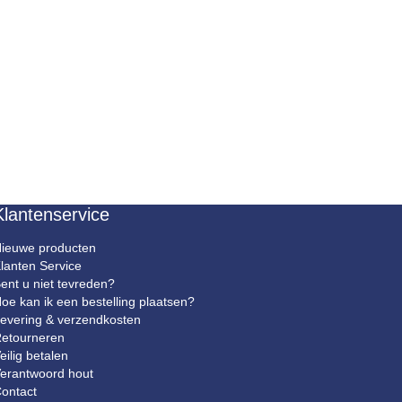
Klantenservice
ieuwe producten
lanten Service
ent u niet tevreden?
oe kan ik een bestelling plaatsen?
evering & verzendkosten
etourneren
eilig betalen
erantwoord hout
ontact