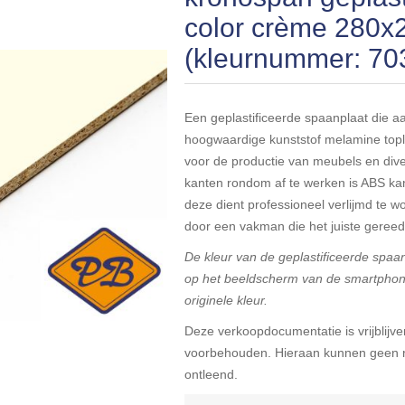
color crème 280
(kleurnummer: 70
Een geplastificeerde spaanplaat die a
hoogwaardige kunststof melamine topla
voor de productie van meubels en div
kanten rondom af te werken is ABS ka
deze dient professioneel verlijmd te w
door een vakman die het juiste gereed
De kleur van de geplastificeerde spaa
op het beeldscherm van de smartphone,
originele kleur.
Deze verkoopdocumentatie is vrijblijven
voorbehouden. Hieraan kunnen geen r
ontleend.