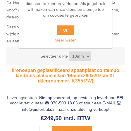
De kleur van de geplastificeerde spaanplaat op de foto, die
diensten te kunnen verlenen. Als je gebruik
wilt maken van onze diensten stem je toe
wordt weergegeven op het beeldscherm van de smartphone,
om cookies te gebruiken
desktop of tablet, kan afwijken van de originele kleur.
Deze verkoopdocumentatie is vrijblijvend, informatief en
Ok
wijzigingen zijn voorbehouden. Hieraan kunnen geen rechten
Meer weten
en aansprakelijkheden worden ontleend.
Selecteer dikte
kronospan geplastificeerd spaanplaat contempo
landhuis platium eiken 18mmx280x207cm XL
(kleurnummer: K355 PW)
Leveringsdatum:
Niet op voorraad, op bestelling leverbaar. BEL
voor levertijd naar ☎ 076-503 18 66 of stuur een E-MAIL 💻
info@pieterbaks.nl
naar onze afdeling verkoop!
€249,50 incl. BTW