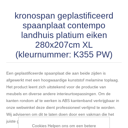
Blokhut opties
Scheepsbodem vloeren o.a. laminaat &
Gevelbekleding NORDHIIL® fijn diep zwart hout voor
houtlamelparket
Luxe massief houten wandbekleding
kronospan geplastificeerd
prachtige gevels!
Blokhut opbouwservice
spaanplaat contempo
Ondervloeren/toebehoren voor laminaat & lamel en
Lijstwerk & Profielen en toebehoren
Gevelbekleding Fazawood
fineerparket
landhuis platium eiken
280x207cm XL
Gevelbekleding Woodritch
Ondervloeren/toebehoren voor SPC vinyl vloeren
(kleurnummer: K355 PW)
Gevelbekleding sioo:x & radiata-pine vulcan concept
Plinten
Een geplastificeerde spaanplaat die aan beide zijden is
Gevel-en dakrand bekleding Novalit outdoor® made by
afgewerkt met een hoogwaardige kunststof melamine toplaag.
Aluminium profielen
SK Stemid kunststoffen
Het product leent zich uitstekend voor de productie van
meubels en diverse andere interieurtoepassingen. Om de
Vloeren legservice door professionals
kanten rondom af te werken is ABS kantenband verkrijgbaar in
Gevelbekleding HDM outdoor ® weersbestendige
massief click 'N screw gevelpanelen
onze webwinkel deze dient professioneel verlijmd te worden.
Wij adviseren om dit te laten doen door een vakman die het
juiste gereedschap en lijm voorhanden heeft.
Toebehoren voor gevelbekleding
Cookies Helpen ons om een betere